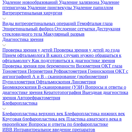
Удаление новообразований
Удаление халязиона
Удаление
птеригиума
Удаление пингвекулы
Удаление папиллом
Витреоретинальная хирургия
Виды витреоретинальных операций
Гемофтальм глаза
Эпиретинальный фиброз
Отслоение сетчатки
Деструкция
стекловидного тела
Макулярный разрыв
Диагностика зрения
Проверка зрения у детей
Проверка зрения у детей до года
Прием офтальмолога
В каких случаях нужно обращаться к
офтальмологу
Как подготовиться к диагностике зрения
Проверка зрения при беременности
Визометрия
ОКТ глаза
Тонометрия
Периметрия
Рефрактометрия
Гониоскопия
ОКТ с
ангиографией
А и В - сканирование (эхобиометрия)
Пупиллометрия
Офтальмоскопия
Линзметрия
Биомикроскопия
В-сканирование (УЗИ)
Вопросы и ответы о
диагностике зрения
Кератотопография
Выездная диагностика
зрения
Авторефрактометрия
Блефаропластика
Блефаропластика верхних век
Блефаропластика нижних век
Круговая блефаропластика век
Пластика азиатского века в
европейское
Вопросы и ответы по блефаропластике
ИВВ Интравитреальное введение препаратов