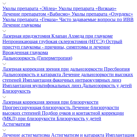
Уколы препарата «Эйлеа»
Уколы препарата «Визкью»
Лечение препаратом «Вабисмо»
Уколы препарата «Озурдекс»
Уколы препарата «Гемаза»
Часто задаваемые вопросы по ИВВ
Лечение глаукомы
Лазерная иридэктомия
Клапан Ахмеда при глаукоме
Непроникающая глубокая склерэктомия (НГСЭ)
Острый
приступ глаукомы - причины, симптомы и лечение
Врожденная глаукома
Дальнозоркость (Гиперметропия)
Лазерная коррекция зрения при дальнозоркости
Пресбиопия
Дальнозоркость и катаракта
Лечение дальнозоркости высоких
степеней
Имплантация факичных интраокулярных линз
Имплантация мультифокальных линз
Дальнозоркость у детей
Близорукость
Лазерная коррекция зрения при близорукости
Прогрессирующая близорукость
Лечение близорукости
высоких степеней
Подбор очков и контактной коррекции
(МКЛ) при близорукости
Близорукость у детей
Астигматизм
Лечение астигматизма
Астигматизм и катаракта
Имплантация