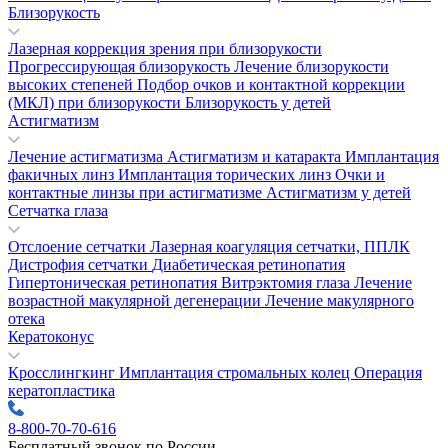
Близорукость
Лазерная коррекция зрения при близорукости
Прогрессирующая близорукость
Лечение близорукости
высоких степеней
Подбор очков и контактной коррекции
(МКЛ) при близорукости
Близорукость у детей
Астигматизм
Лечение астигматизма
Астигматизм и катаракта
Имплантация
факичных линз
Имплантация торических линз
Очки и
контактные линзы при астигматизме
Астигматизм у детей
Сетчатка глаза
Отслоение сетчатки
Лазерная коагуляция сетчатки, ППЛК
Дистрофия сетчатки
Диабетическая ретинопатия
Гипертоническая ретинопатия
Витрэктомия глаза
Лечение
возрастной макулярной дегенерации
Лечение макулярного
отека
Кератоконус
Кросслингкинг
Имплантация стромальных колец
Операция
кератопластика
8-800-70-70-616
Бесплатный звонок по России