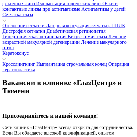
факичных линз
Имплантация торических линз
Очки и
контактные линзы при астигматизме
Астигматизм у детей
Сетчатка глаза
Отслоение сетчатки
Лазерная коагуляция сетчатки, ППЛК
Дистрофия сетчатки
Диабетическая ретинопатия
Гипертоническая ретинопатия
Витрэктомия глаза
Лечение
возрастной макулярной дегенерации
Лечение макулярного
отека
Кератоконус
Кросслингкинг
Имплантация стромальных колец
Операция
кератопластика
Вакансии в клинике «ГлазЦентр» в
Тюмени
Присоединяйтесь к нашей команде!
Сеть клиник «ГлазЦентр» всегда открыта для сотрудничества.
Если Вы обладаете высокой квалификацией, опытом