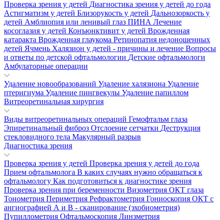
Проверка зрения у детей
Диагностика зрения у детей до года
Астигматизм у детей
Близорукость у детей
Дальнозоркость у
детей
Амблиопия или ленивый глаз
ПИНА
Лечение
косоглазия у детей
Конъюнктивит у детей
Врожденная
катаракта
Врожденная глаукома
Ретинопатия недоношенных
детей
Ячмень
Халязион у детей - причины и лечение
Вопросы
и ответы по детской офтальмологии
Детские офтальмологи
Амбулаторные операции
Удаление новообразований
Удаление халязиона
Удаление
птеригиума
Удаление пингвекулы
Удаление папиллом
Витреоретинальная хирургия
Виды витреоретинальных операций
Гемофтальм глаза
Эпиретинальный фиброз
Отслоение сетчатки
Деструкция
стекловидного тела
Макулярный разрыв
Диагностика зрения
Проверка зрения у детей
Проверка зрения у детей до года
Прием офтальмолога
В каких случаях нужно обращаться к
офтальмологу
Как подготовиться к диагностике зрения
Проверка зрения при беременности
Визометрия
ОКТ глаза
Тонометрия
Периметрия
Рефрактометрия
Гониоскопия
ОКТ с
ангиографией
А и В - сканирование (эхобиометрия)
Пупиллометрия
Офтальмоскопия
Линзметрия