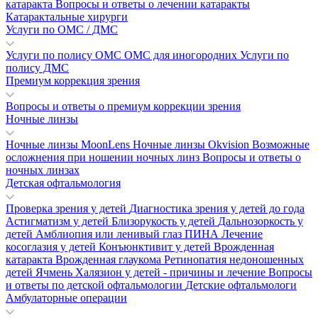
катаракта
Вопросы и ответы о лечении катаракты
Катарактальные хирурги
Услуги по ОМС / ДМС
Услуги по полису ОМС
ОМС для иногородних
Услуги по
полису ДМС
Премиум коррекция зрения
Вопросы и ответы о премиум коррекции зрения
Ночные линзы
Ночные линзы MoonLens
Ночные линзы Okvision
Возможные
осложнения при ношении ночных линз
Вопросы и ответы о
ночных линзах
Детская офтальмология
Проверка зрения у детей
Диагностика зрения у детей до года
Астигматизм у детей
Близорукость у детей
Дальнозоркость у
детей
Амблиопия или ленивый глаз
ПИНА
Лечение
косоглазия у детей
Конъюнктивит у детей
Врожденная
катаракта
Врожденная глаукома
Ретинопатия недоношенных
детей
Ячмень
Халязион у детей - причины и лечение
Вопросы
и ответы по детской офтальмологии
Детские офтальмологи
Амбулаторные операции