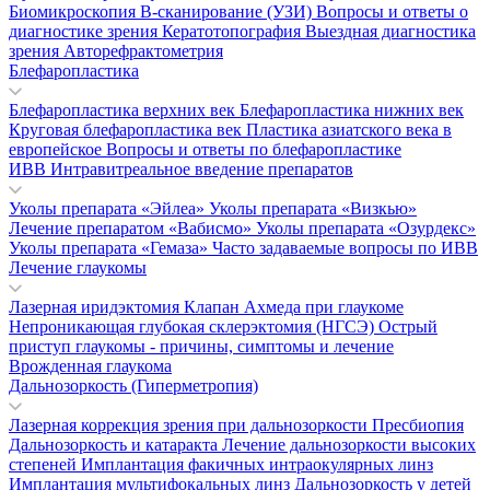
Биомикроскопия
В-сканирование (УЗИ)
Вопросы и ответы о
диагностике зрения
Кератотопография
Выездная диагностика
зрения
Авторефрактометрия
Блефаропластика
Блефаропластика верхних век
Блефаропластика нижних век
Круговая блефаропластика век
Пластика азиатского века в
европейское
Вопросы и ответы по блефаропластике
ИВВ Интравитреальное введение препаратов
Уколы препарата «Эйлеа»
Уколы препарата «Визкью»
Лечение препаратом «Вабисмо»
Уколы препарата «Озурдекс»
Уколы препарата «Гемаза»
Часто задаваемые вопросы по ИВВ
Лечение глаукомы
Лазерная иридэктомия
Клапан Ахмеда при глаукоме
Непроникающая глубокая склерэктомия (НГСЭ)
Острый
приступ глаукомы - причины, симптомы и лечение
Врожденная глаукома
Дальнозоркость (Гиперметропия)
Лазерная коррекция зрения при дальнозоркости
Пресбиопия
Дальнозоркость и катаракта
Лечение дальнозоркости высоких
степеней
Имплантация факичных интраокулярных линз
Имплантация мультифокальных линз
Дальнозоркость у детей