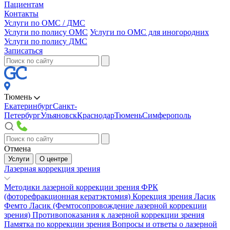
Пациентам
Контакты
Услуги по ОМС / ДМС
Услуги по полису ОМС
Услуги по ОМС для иногородних
Услуги по полису ДМС
Записаться
Тюмень
Екатеринбург
Санкт-
Петербург
Ульяновск
Краснодар
Тюмень
Симферополь
Отмена
Услуги
О центре
Лазерная коррекция зрения
Методики лазерной коррекции зрения
ФРК
(фоторефракционная кератэктомия)
Корекция зрения Ласик
Фемто Ласик (Фемтосопровождение лазерной коррекции
зрения)
Противопоказания к лазерной коррекции зрения
Памятка по коррекции зрения
Вопросы и ответы о лазерной