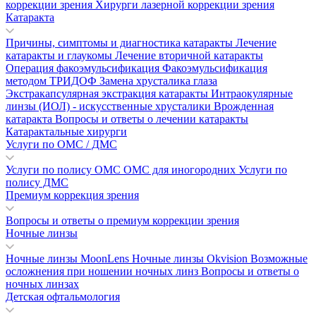
коррекции зрения
Хирурги лазерной коррекции зрения
Катаракта
Причины, симптомы и диагностика катаракты
Лечение
катаракты и глаукомы
Лечение вторичной катаракты
Операция факоэмульсификация
Факоэмульсификация
методом ТРИДОФ
Замена хрусталика глаза
Экстракапсулярная экстракция катаракты
Интраокулярные
линзы (ИОЛ) - искусственные хрусталики
Врожденная
катаракта
Вопросы и ответы о лечении катаракты
Катарактальные хирурги
Услуги по ОМС / ДМС
Услуги по полису ОМС
ОМС для иногородних
Услуги по
полису ДМС
Премиум коррекция зрения
Вопросы и ответы о премиум коррекции зрения
Ночные линзы
Ночные линзы MoonLens
Ночные линзы Okvision
Возможные
осложнения при ношении ночных линз
Вопросы и ответы о
ночных линзах
Детская офтальмология