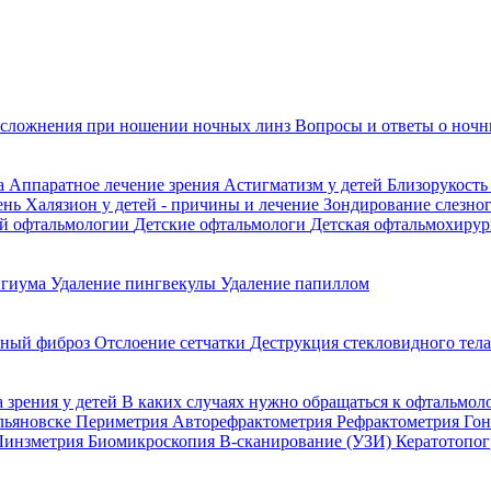
сложнения при ношении ночных линз
Вопросы и ответы о ночн
да
Аппаратное лечение зрения
Астигматизм у детей
Близорукость
ень
Халязион у детей - причины и лечение
Зондирование слезно
ой офтальмологии
Детские офтальмологи
Детская офтальмохирур
игиума
Удаление пингвекулы
Удаление папиллом
ьный фиброз
Отслоение сетчатки
Деструкция стекловидного тел
 зрения у детей
В каких случаях нужно обращаться к офтальмол
Ульяновске
Периметрия
Авторефрактометрия
Рефрактометрия
Го
Линзметрия
Биомикроскопия
В-сканирование (УЗИ)
Кератотопо