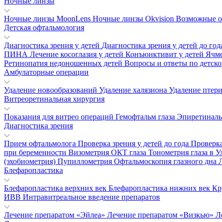
Ночные линзы
Ночные линзы MoonLens
Ночные линзы Okvision
Возможные о
Детская офтальмология
Диагностика зрения у детей
Диагностика зрения у детей до го
ПИНА
Лечение косоглазия у детей
Конъюнктивит у детей
Ячм
Ретинопатия недоношенных детей
Вопросы и ответы по детск
Амбулаторные операции
Удаление новообразований
Удаление халязиона
Удаление птер
Витреоретинальная хирургия
Показания для витрео операций
Гемофтальм глаза
Эпиретинал
Диагностика зрения
Прием офтальмолога
Проверка зрения у детей до года
Проверка
при беременности
Визометрия
ОКТ глаза
Тонометрия глаза в 
(эхобиометрия)
Пупиллометрия
Офтальмоскопия глазного дна
Блефаропластика
Блефаропластика верхних век
Блефаропластика нижних век
Кр
ИВВ Интравитреальное введение препаратов
Лечение препаратом «Эйлеа»
Лечение препаратом «Визкью»
Л