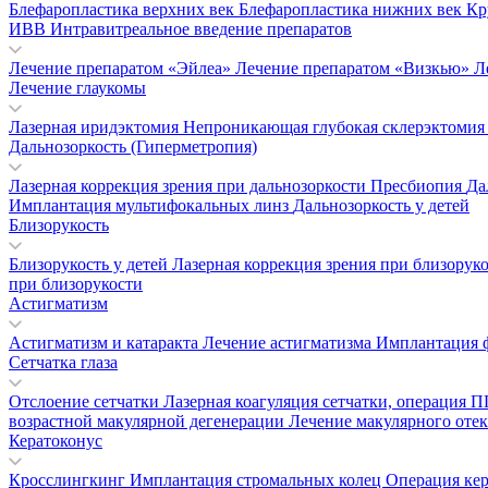
Блефаропластика верхних век
Блефаропластика нижних век
Кр
ИВВ Интравитреальное введение препаратов
Лечение препаратом «Эйлеа»
Лечение препаратом «Визкью»
Л
Лечение глаукомы
Лазерная иридэктомия
Непроникающая глубокая склерэктоми
Дальнозоркость (Гиперметропия)
Лазерная коррекция зрения при дальнозоркости
Пресбиопия
Да
Имплантация мультифокальных линз
Дальнозоркость у детей
Близорукость
Близорукость у детей
Лазерная коррекция зрения при близорук
при близорукости
Астигматизм
Астигматизм и катаракта
Лечение астигматизма
Имплантация 
Сетчатка глаза
Отслоение сетчатки
Лазерная коагуляция сетчатки, операция
возрастной макулярной дегенерации
Лечение макулярного отек
Кератоконус
Кросслингкинг
Имплантация стромальных колец
Операция ке