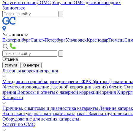
Услуги по полису ОМС
Услуги по ОМС для иногородних
Записаться
Ульяновск
Екатеринбург
Санкт-Петербург
Ульяновск
Краснодар
Тюмень
Сим
Отмена
Услуги
О центре
Лазерная коррекция зрения
Методики лазерной коррекции зрения
ФРК (фоторефракционна
(Фемтосопровождение лазерной коррекции зрения)
Фемто Суп
зрения
Вопросы и ответы о лазерной коррекции зрения
Хирург
Катаракта
Причины, симптомы и диагностика катаракты
Лечение катара
Экстракапсулярная экстракция катаракты
Замена хрусталика гл
Оборудование для лечения катаракты
Услуги по ОМС