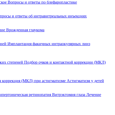
йское
Вопросы и ответы по блефаропластике
просы и ответы об интравитреальных инъекциях
ение
Врожденная глаукома
еней
Имплантация факичных интраокулярных линз
оких степеней
Подбор очков и контактной коррекции (МКЛ)
я коррекция (МКЛ) при астигматизме
Астигматизм у детей
ипертоническая ретинопатия
Витрэктомия глаза
Лечение