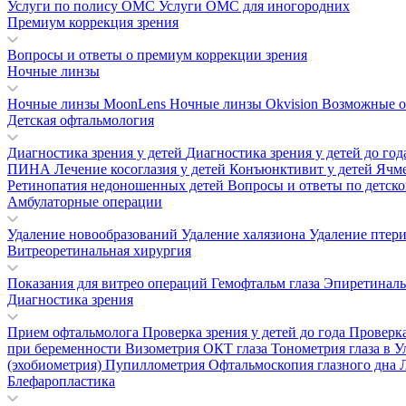
Услуги по полису ОМС
Услуги ОМС для иногородних
Премиум коррекция зрения
Вопросы и ответы о премиум коррекции зрения
Ночные линзы
Ночные линзы MoonLens
Ночные линзы Okvision
Возможные о
Детская офтальмология
Диагностика зрения у детей
Диагностика зрения у детей до го
ПИНА
Лечение косоглазия у детей
Конъюнктивит у детей
Ячм
Ретинопатия недоношенных детей
Вопросы и ответы по детск
Амбулаторные операции
Удаление новообразований
Удаление халязиона
Удаление птер
Витреоретинальная хирургия
Показания для витрео операций
Гемофтальм глаза
Эпиретинал
Диагностика зрения
Прием офтальмолога
Проверка зрения у детей до года
Проверка
при беременности
Визометрия
ОКТ глаза
Тонометрия глаза в 
(эхобиометрия)
Пупиллометрия
Офтальмоскопия глазного дна
Блефаропластика