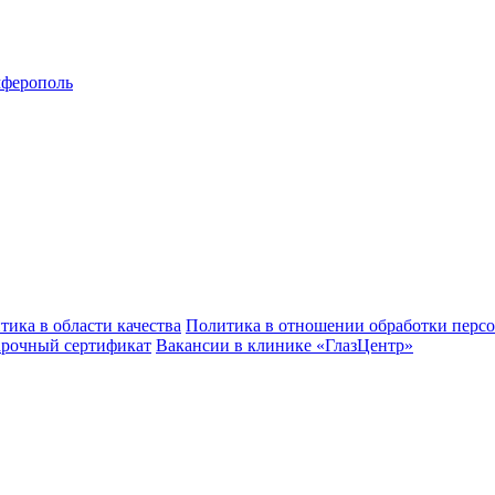
ферополь
тика в области качества
Политика в отношении обработки перс
рочный сертификат
Вакансии в клинике «ГлазЦентр»