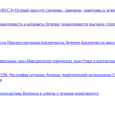
я (НГСЭ)
Острый приступ глаукомы - причины, симптомы и леч
льнозоркость и катаракта
Лечение дальнозоркости высоких степ
ости
Прогрессирующая близорукость
Лечение близорукости выс
факичных линз
Имплантация торических линз
Очки и контактна
 ППЛК
Дистрофия сетчатки
Лечение диабетической ретинопатии
Г
а
ратопластика
Вопросы и ответы о лечении кератоконуса