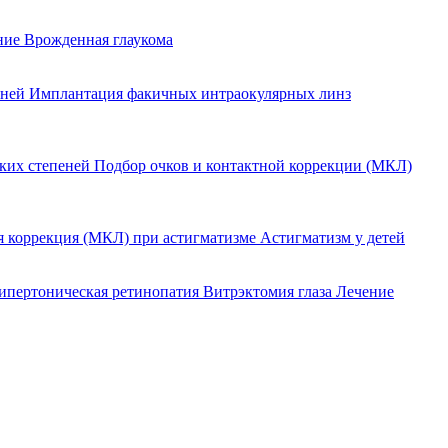
ение
Врожденная глаукома
еней
Имплантация факичных интраокулярных линз
оких степеней
Подбор очков и контактной коррекции (МКЛ)
я коррекция (МКЛ) при астигматизме
Астигматизм у детей
ипертоническая ретинопатия
Витрэктомия глаза
Лечение