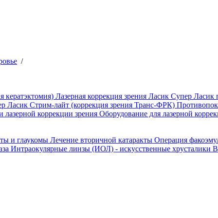
ровье
/
я кератэктомия)
Лазерная коррекция зрения Ласик
Супер Ласик 
ер Ласик
Стрим-лайт (коррекция зрения Транс-ФРК)
Противопока
и лазерной коррекции зрения
Оборудование для лазерной коррек
кты и глаукомы
Лечение вторичной катаракты
Операция факоэм
аза
Интраокулярные линзы (ИОЛ) - искусственные хрусталики
В