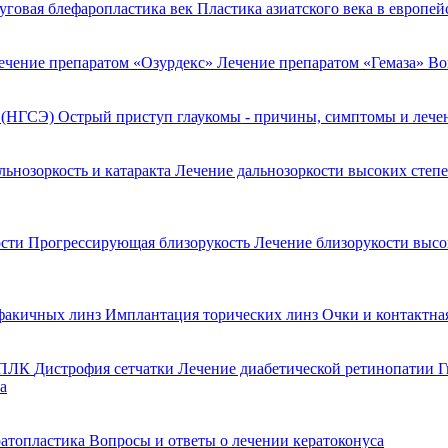
уговая блефаропластика век
Пластика азиатского века в европе
ечение препаратом «Озурдекс»
Лечение препаратом «Гемаза»
Во
я (НГСЭ)
Острый приступ глаукомы - причины, симптомы и леч
льнозоркость и катаракта
Лечение дальнозоркости высоких степ
ости
Прогрессирующая близорукость
Лечение близорукости выс
факичных линз
Имплантация торических линз
Очки и контактна
 ППЛК
Дистрофия сетчатки
Лечение диабетической ретинопатии
Г
а
ратопластика
Вопросы и ответы о лечении кератоконуса