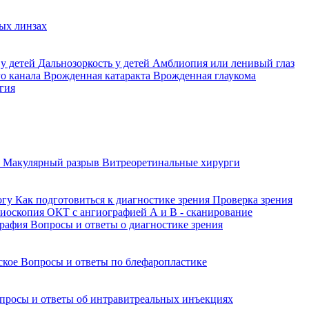
ых линзах
 у детей
Дальнозоркость у детей
Амблиопия или ленивый глаз
го канала
Врожденная катаракта
Врожденная глаукома
гия
а
Макулярный разрыв
Витреоретинальные хирурги
огу
Как подготовиться к диагностике зрения
Проверка зрения
ниоскопия
ОКТ с ангиографией
А и В - сканирование
графия
Вопросы и ответы о диагностике зрения
йское
Вопросы и ответы по блефаропластике
просы и ответы об интравитреальных инъекциях