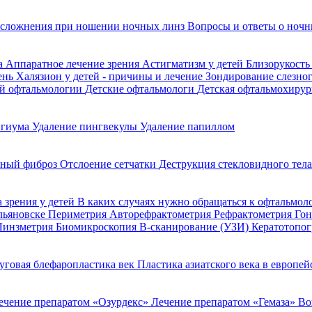
сложнения при ношении ночных линз
Вопросы и ответы о ночн
да
Аппаратное лечение зрения
Астигматизм у детей
Близорукость
ень
Халязион у детей - причины и лечение
Зондирование слезно
ой офтальмологии
Детские офтальмологи
Детская офтальмохирур
игиума
Удаление пингвекулы
Удаление папиллом
ьный фиброз
Отслоение сетчатки
Деструкция стекловидного тел
 зрения у детей
В каких случаях нужно обращаться к офтальмол
Ульяновске
Периметрия
Авторефрактометрия
Рефрактометрия
Го
Линзметрия
Биомикроскопия
В-сканирование (УЗИ)
Кератотопо
уговая блефаропластика век
Пластика азиатского века в европе
ечение препаратом «Озурдекс»
Лечение препаратом «Гемаза»
Во