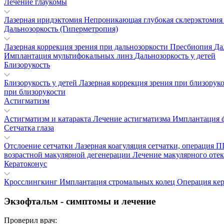
Лечение глаукомы
Лазерная иридэктомия
Непроникающая глубокая склерэктоми
Дальнозоркость (Гиперметропия)
Лазерная коррекция зрения при дальнозоркости
Пресбиопия
Да
Имплантация мультифокальных линз
Дальнозоркость у детей
Близорукость
Близорукость у детей
Лазерная коррекция зрения при близорук
при близорукости
Астигматизм
Астигматизм и катаракта
Лечение астигматизма
Имплантация 
Сетчатка глаза
Отслоение сетчатки
Лазерная коагуляция сетчатки, операция
возрастной макулярной дегенерации
Лечение макулярного отек
Кератоконус
Кросслингкинг
Имплантация стромальных колец
Операция ке
Экзофтальм - симптомы и лечение
Проверил врач: