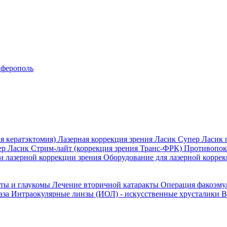
ферополь
я кератэктомия)
Лазерная коррекция зрения Ласик
Супер Ласик 
ер Ласик
Стрим-лайт (коррекция зрения Транс-ФРК)
Противопока
и лазерной коррекции зрения
Оборудование для лазерной коррек
кты и глаукомы
Лечение вторичной катаракты
Операция факоэм
аза
Интраокулярные линзы (ИОЛ) - искусственные хрусталики
В