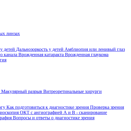
ых линзах
 у детей
Дальнозоркость у детей
Амблиопия или ленивый глаз
го канала
Врожденная катаракта
Врожденная глаукома
гия
а
Макулярный разрыв
Витреоретинальные хирурги
огу
Как подготовиться к диагностике зрения
Проверка зрения
ниоскопия
ОКТ с ангиографией
А и В - сканирование
графия
Вопросы и ответы о диагностике зрения