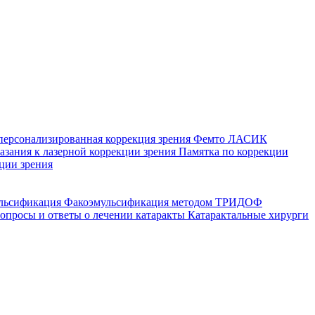
персонализированная коррекция зрения
Фемто ЛАСИК
зания к лазерной коррекции зрения
Памятка по коррекции
ции зрения
ульсификация
Факоэмульсификация методом ТРИДОФ
опросы и ответы о лечении катаракты
Катарактальные хирурги