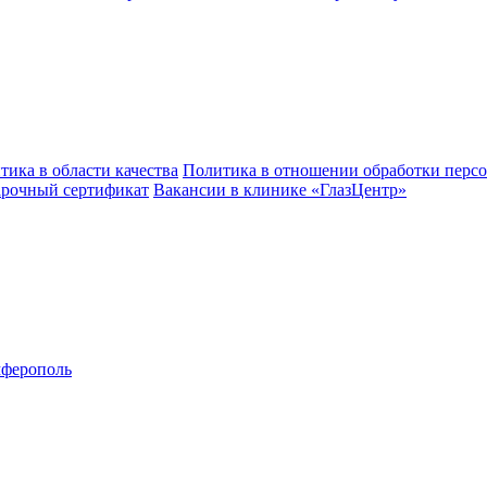
тика в области качества
Политика в отношении обработки перс
рочный сертификат
Вакансии в клинике «ГлазЦентр»
ферополь