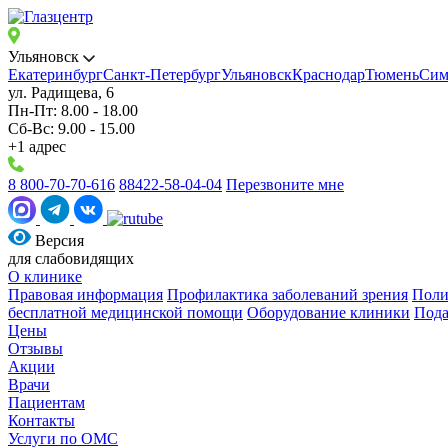
Ульяновск
Екатеринбург
Санкт-Петербург
Ульяновск
Краснодар
Тюмень
Сим
ул. Радищева, 6
Пн-Пт: 8.00 - 18.00
Сб-Вс: 9.00 - 15.00
+1 адрес
8 800-70-70-616
88422-58-04-04
Перезвоните мне
Версия
для слабовидящих
О клинике
Правовая информация
Профилактика заболеваний зрения
Поли
бесплатной медицинской помощи
Оборудование клиники
Пода
Цены
Отзывы
Акции
Врачи
Пациентам
Контакты
Услуги по ОМС