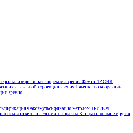
персонализированная коррекция зрения
Фемто ЛАСИК
зания к лазерной коррекции зрения
Памятка по коррекции
ции зрения
ульсификация
Факоэмульсификация методом ТРИДОФ
опросы и ответы о лечении катаракты
Катарактальные хирурги