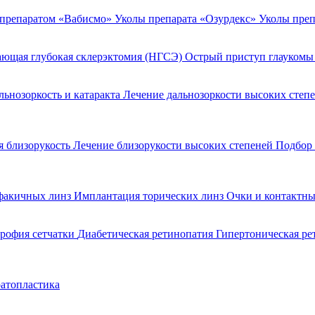
 препаратом «Вабисмо»
Уколы препарата «Озурдекс»
Уколы преп
ющая глубокая склерэктомия (НГСЭ)
Острый приступ глаукомы
льнозоркость и катаракта
Лечение дальнозоркости высоких степ
 близорукость
Лечение близорукости высоких степеней
Подбор 
факичных линз
Имплантация торических линз
Очки и контактны
рофия сетчатки
Диабетическая ретинопатия
Гипертоническая р
атопластика