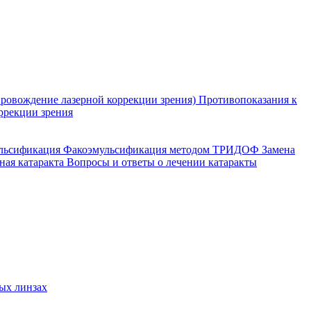
ровождение лазерной коррекции зрения)
Противопоказания к
ррекции зрения
ульсификация
Факоэмульсификация методом ТРИДОФ
Замена
ная катаракта
Вопросы и ответы о лечении катаракты
ых линзах