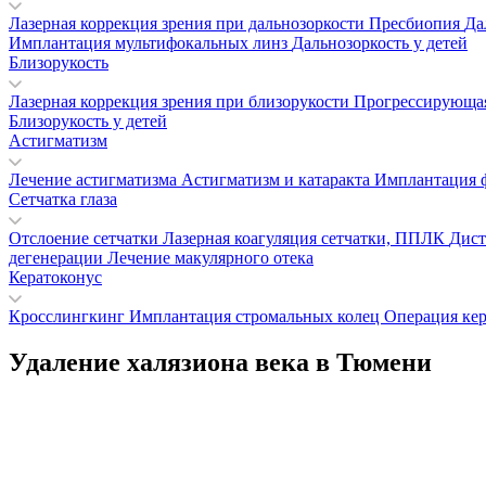
Лазерная коррекция зрения при дальнозоркости
Пресбиопия
Да
Имплантация мультифокальных линз
Дальнозоркость у детей
Близорукость
Лазерная коррекция зрения при близорукости
Прогрессирующая
Близорукость у детей
Астигматизм
Лечение астигматизма
Астигматизм и катаракта
Имплантация 
Сетчатка глаза
Отслоение сетчатки
Лазерная коагуляция сетчатки, ППЛК
Дист
дегенерации
Лечение макулярного отека
Кератоконус
Кросслингкинг
Имплантация стромальных колец
Операция кер
Удаление халязиона века в Тюмени