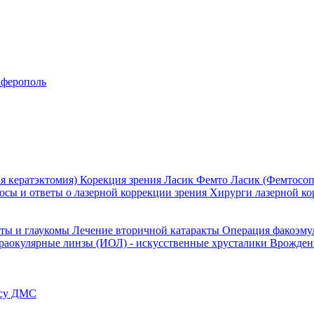
ферополь
я кератэктомия)
Корекция зрения Ласик
Фемто Ласик (Фемтосоп
осы и ответы о лазерной коррекции зрения
Хирурги лазерной ко
кты и глаукомы
Лечение вторичной катаракты
Операция факоэм
раокулярные линзы (ИОЛ) - искусственные хрусталики
Врожден
ису ДМС