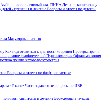
й
Амблиопия или ленивый глаз
ПИНА
Лечение косоглазия у
у детей - причины и лечение
Вопросы и ответы по детской
 тела
Макулярный разрыв
огу
Как подготовиться к диагностике зрения
Проверка зрения
сканирование (эхобиометрия)
Пупиллометрия
Офтальмоскопия
ностика зрения
Авторефрактометрия
йское
Вопросы и ответы по блефаропластике
арата «Гемаза»
Часто задаваемые вопросы по ИВВ
 - причины, симптомы и лечение
Врожденная глаукома