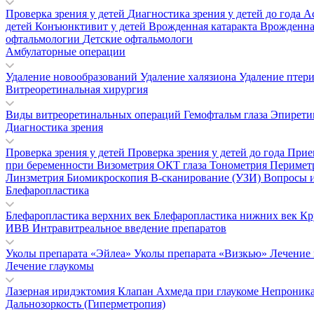
Проверка зрения у детей
Диагностика зрения у детей до года
А
детей
Конъюнктивит у детей
Врожденная катаракта
Врожденна
офтальмологии
Детские офтальмологи
Амбулаторные операции
Удаление новообразований
Удаление халязиона
Удаление птер
Витреоретинальная хирургия
Виды витреоретинальных операций
Гемофтальм глаза
Эпирети
Диагностика зрения
Проверка зрения у детей
Проверка зрения у детей до года
Прие
при беременности
Визометрия
ОКТ глаза
Тонометрия
Перимет
Линзметрия
Биомикроскопия
В-сканирование (УЗИ)
Вопросы и
Блефаропластика
Блефаропластика верхних век
Блефаропластика нижних век
Кр
ИВВ Интравитреальное введение препаратов
Уколы препарата «Эйлеа»
Уколы препарата «Визкью»
Лечение
Лечение глаукомы
Лазерная иридэктомия
Клапан Ахмеда при глаукоме
Непроника
Дальнозоркость (Гиперметропия)