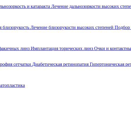
льнозоркость и катаракта
Лечение дальнозоркости высоких степ
 близорукость
Лечение близорукости высоких степеней
Подбор 
факичных линз
Имплантация торических линз
Очки и контактны
рофия сетчатки
Диабетическая ретинопатия
Гипертоническая р
атопластика