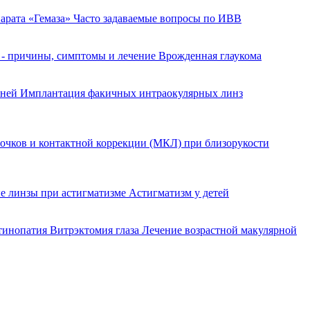
арата «Гемаза»
Часто задаваемые вопросы по ИВВ
 - причины, симптомы и лечение
Врожденная глаукома
еней
Имплантация факичных интраокулярных линз
очков и контактной коррекции (МКЛ) при близорукости
е линзы при астигматизме
Астигматизм у детей
етинопатия
Витрэктомия глаза
Лечение возрастной макулярной