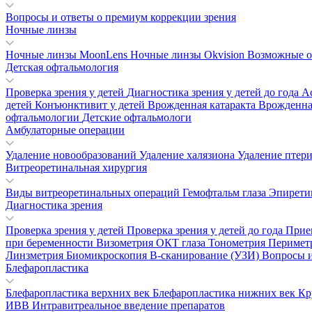
Вопросы и ответы о премиум коррекции зрения
Ночные линзы
Ночные линзы MoonLens
Ночные линзы Okvision
Возможные о
Детская офтальмология
Проверка зрения у детей
Диагностика зрения у детей до года
А
детей
Конъюнктивит у детей
Врожденная катаракта
Врожденна
офтальмологии
Детские офтальмологи
Амбулаторные операции
Удаление новообразований
Удаление халязиона
Удаление птер
Витреоретинальная хирургия
Виды витреоретинальных операций
Гемофтальм глаза
Эпирети
Диагностика зрения
Проверка зрения у детей
Проверка зрения у детей до года
Прие
при беременности
Визометрия
ОКТ глаза
Тонометрия
Перимет
Линзметрия
Биомикроскопия
В-сканирование (УЗИ)
Вопросы и
Блефаропластика
Блефаропластика верхних век
Блефаропластика нижних век
Кр
ИВВ Интравитреальное введение препаратов