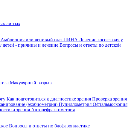
ых линзах
й
Амблиопия или ленивый глаз
ПИНА
Лечение косоглазия у
у детей - причины и лечение
Вопросы и ответы по детской
 тела
Макулярный разрыв
огу
Как подготовиться к диагностике зрения
Проверка зрения
сканирование (эхобиометрия)
Пупиллометрия
Офтальмоскопия
ностика зрения
Авторефрактометрия
йское
Вопросы и ответы по блефаропластике