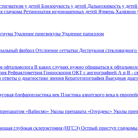
стигматизм у детей
Близорукость у детей
Дальнозоркость у дете
я глаукома
Ретинопатия недоношенных детей
Ячмень
Халязион 
игиума
Удаление пингвекулы
Удаление папиллом
нальный фиброз
Отслоение сетчатки
Деструкция стекловидного
м офтальмолога
В каких случаях нужно обращаться к офтальмол
рия
Рефрактометрия
Гониоскопия
ОКТ с ангиографией
А и В - 
 ответы о диагностике зрения
Кератотопография
Выездная диаг
уговая блефаропластика век
Пластика азиатского века в европе
 препаратом «Вабисмо»
Уколы препарата «Озурдекс»
Уколы преп
ющая глубокая склерэктомия (НГСЭ)
Острый приступ глаукомы