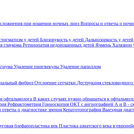
сложнения при ношении ночных линз
Вопросы и ответы о ночн
стигматизм у детей
Близорукость у детей
Дальнозоркость у дете
я глаукома
Ретинопатия недоношенных детей
Ячмень
Халязион 
игиума
Удаление пингвекулы
Удаление папиллом
нальный фиброз
Отслоение сетчатки
Деструкция стекловидного
м офтальмолога
В каких случаях нужно обращаться к офтальмол
рия
Рефрактометрия
Гониоскопия
ОКТ с ангиографией
А и В - 
 ответы о диагностике зрения
Кератотопография
Выездная диаг
уговая блефаропластика век
Пластика азиатского века в европе