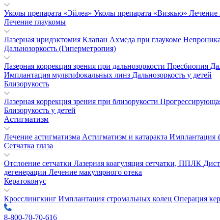
Уколы препарата «Эйлеа»
Уколы препарата «Визкью»
Лечение
Лечение глаукомы
Лазерная иридэктомия
Клапан Ахмеда при глаукоме
Непроника
Дальнозоркость (Гиперметропия)
Лазерная коррекция зрения при дальнозоркости
Пресбиопия
Да
Имплантация мультифокальных линз
Дальнозоркость у детей
Близорукость
Лазерная коррекция зрения при близорукости
Прогрессирующая
Близорукость у детей
Астигматизм
Лечение астигматизма
Астигматизм и катаракта
Имплантация 
Сетчатка глаза
Отслоение сетчатки
Лазерная коагуляция сетчатки, ППЛК
Дист
дегенерации
Лечение макулярного отека
Кератоконус
Кросслингкинг
Имплантация стромальных колец
Операция кер
8-800-70-70-616