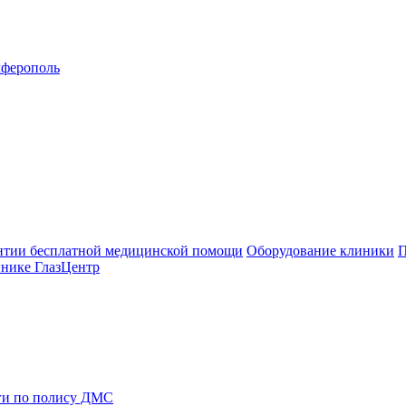
ферополь
нтии бесплатной медицинской помощи
Оборудование клиники
П
инике ГлазЦентр
ги по полису ДМС