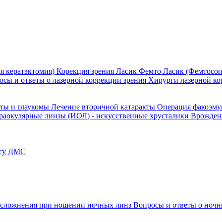
я кератэктомия)
Корекция зрения Ласик
Фемто Ласик (Фемтосоп
осы и ответы о лазерной коррекции зрения
Хирурги лазерной ко
кты и глаукомы
Лечение вторичной катаракты
Операция факоэм
раокулярные линзы (ИОЛ) - искусственные хрусталики
Врожден
ису ДМС
сложнения при ношении ночных линз
Вопросы и ответы о ночн