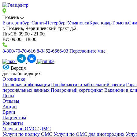
Тюмень
Екатеринбург
Санкт-Петербург
Ульяновск
Краснодар
Тюмень
Сим
г. Тюмень, Червишевский тракт д.2
Пн-Сб: 09.00 - 21.00
Вс: 09.00 - 18.00
8-800-70-70-616
8-3452-6666-03
Перезвоните мне
Версия
для слабовидящих
О клинике
Правовая информация
Профилактика заболеваний зрения
Гара
персональных данных
Подарочный сертификат
Вакансии в кл
Цены
Отзывы
Акции
Врачи
Пациентам
Контакты
Услуги по ОМС / ДМС
Услуги по полису ОМС
Услуги по ОМС для иногородних
Услу