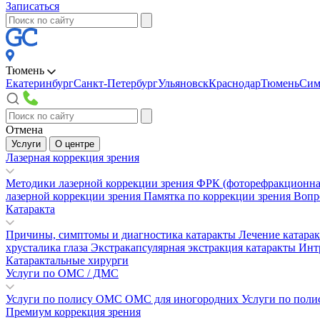
Записаться
Тюмень
Екатеринбург
Санкт-Петербург
Ульяновск
Краснодар
Тюмень
Сим
Отмена
Услуги
О центре
Лазерная коррекция зрения
Методики лазерной коррекции зрения
ФРК (фоторефракционна
лазерной коррекции зрения
Памятка по коррекции зрения
Вопр
Катаракта
Причины, симптомы и диагностика катаракты
Лечение катара
хрусталика глаза
Экстракапсулярная экстракция катаракты
Инт
Катарактальные хирурги
Услуги по ОМС / ДМС
Услуги по полису ОМС
ОМС для иногородних
Услуги по пол
Премиум коррекция зрения