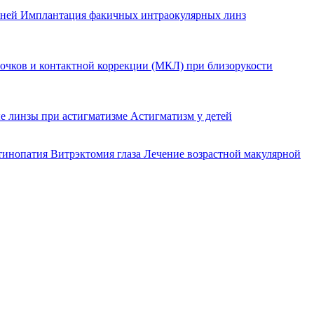
еней
Имплантация факичных интраокулярных линз
очков и контактной коррекции (МКЛ) при близорукости
е линзы при астигматизме
Астигматизм у детей
етинопатия
Витрэктомия глаза
Лечение возрастной макулярной