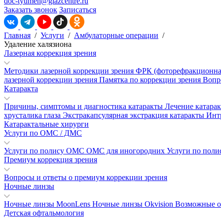
doc-tyumen@glazcentre.ru
Заказать звонок
Записаться
Главная
/
Услуги
/
Амбулаторные операции
/
Удаление халязиона
Лазерная коррекция зрения
Методики лазерной коррекции зрения
ФРК (фоторефракционна
лазерной коррекции зрения
Памятка по коррекции зрения
Вопр
Катаракта
Причины, симптомы и диагностика катаракты
Лечение катара
хрусталика глаза
Экстракапсулярная экстракция катаракты
Инт
Катарактальные хирурги
Услуги по ОМС / ДМС
Услуги по полису ОМС
ОМС для иногородних
Услуги по пол
Премиум коррекция зрения
Вопросы и ответы о премиум коррекции зрения
Ночные линзы
Ночные линзы MoonLens
Ночные линзы Okvision
Возможные о
Детская офтальмология