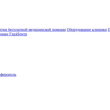
нтии бесплатной медицинской помощи
Оборудование клиники
П
инике ГлазЦентр
ферополь