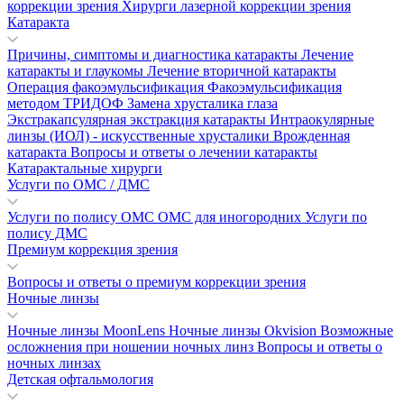
коррекции зрения
Хирурги лазерной коррекции зрения
Катаракта
Причины, симптомы и диагностика катаракты
Лечение
катаракты и глаукомы
Лечение вторичной катаракты
Операция факоэмульсификация
Факоэмульсификация
методом ТРИДОФ
Замена хрусталика глаза
Экстракапсулярная экстракция катаракты
Интраокулярные
линзы (ИОЛ) - искусственные хрусталики
Врожденная
катаракта
Вопросы и ответы о лечении катаракты
Катарактальные хирурги
Услуги по ОМС / ДМС
Услуги по полису ОМС
ОМС для иногородних
Услуги по
полису ДМС
Премиум коррекция зрения
Вопросы и ответы о премиум коррекции зрения
Ночные линзы
Ночные линзы MoonLens
Ночные линзы Okvision
Возможные
осложнения при ношении ночных линз
Вопросы и ответы о
ночных линзах
Детская офтальмология