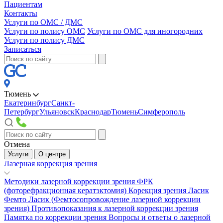
Пациентам
Контакты
Услуги по ОМС / ДМС
Услуги по полису ОМС
Услуги по ОМС для иногородних
Услуги по полису ДМС
Записаться
Тюмень
Екатеринбург
Санкт-
Петербург
Ульяновск
Краснодар
Тюмень
Симферополь
Отмена
Услуги
О центре
Лазерная коррекция зрения
Методики лазерной коррекции зрения
ФРК
(фоторефракционная кератэктомия)
Корекция зрения Ласик
Фемто Ласик (Фемтосопровождение лазерной коррекции
зрения)
Противопоказания к лазерной коррекции зрения
Памятка по коррекции зрения
Вопросы и ответы о лазерной