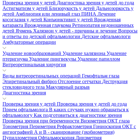
Проверка зрения у детей
Диагностика зрения у детей до года
Астигматизм у детей
Близорукость у детей
Дальнозоркость у
детей
Амблиопия или ленивый глаз
ПИНА
Лечение
косоглазия у детей
Конъюнктивит у детей
Врожденная
катаракта
Врожденная глаукома
Ретинопатия недоношенных
детей
Ячмень
Халязион у детей - причины и лечение
Вопросы
и ответы по детской офтальмологии
Детские офтальмологи
Амбулаторные операции
Удаление новообразований
Удаление халязиона
Удаление
птеригиума
Удаление пингвекулы
Удаление папиллом
Витреоретинальная хирургия
Виды витреоретинальных операций
Гемофтальм глаза
Эпиретинальный фиброз
Отслоение сетчатки
Деструкция
стекловидного тела
Макулярный разрыв
Диагностика зрения
Проверка зрения у детей
Проверка зрения у детей до года
Прием офтальмолога
В каких случаях нужно обращаться к
офтальмологу
Как подготовиться к диагностике зрения
Проверка зрения при беременности
Визометрия
ОКТ глаза
Тонометрия
Периметрия
Рефрактометрия
Гониоскопия
ОКТ с
ангиографией
А и В - сканирование (эхобиометрия)
Пупиллометрия
Офтальмоскопия
Линзметрия