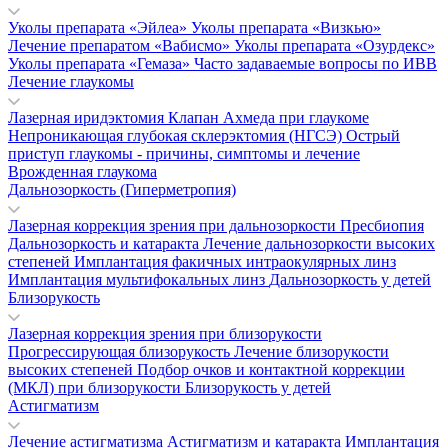
Уколы препарата «Эйлеа»
Уколы препарата «Визкью»
Лечение препаратом «Вабисмо»
Уколы препарата «Озурдекс»
Уколы препарата «Гемаза»
Часто задаваемые вопросы по ИВВ
Лечение глаукомы
Лазерная иридэктомия
Клапан Ахмеда при глаукоме
Непроникающая глубокая склерэктомия (НГСЭ)
Острый
приступ глаукомы - причины, симптомы и лечение
Врожденная глаукома
Дальнозоркость (Гиперметропия)
Лазерная коррекция зрения при дальнозоркости
Пресбиопия
Дальнозоркость и катаракта
Лечение дальнозоркости высоких
степеней
Имплантация факичных интраокулярных линз
Имплантация мультифокальных линз
Дальнозоркость у детей
Близорукость
Лазерная коррекция зрения при близорукости
Прогрессирующая близорукость
Лечение близорукости
высоких степеней
Подбор очков и контактной коррекции
(МКЛ) при близорукости
Близорукость у детей
Астигматизм
Лечение астигматизма
Астигматизм и катаракта
Имплантация