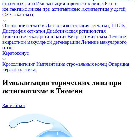
факичных линз
Имплантация торических линз
Очки и
контактные линзы при астигматизме
Астигматизм у детей
Сетчатка глаза
Отслоение сетчатки
Лазерная коагуляция сетчатки, ППЛК
Дистрофия сетчатки
Диабетическая ретинопатия
Гипертоническая ретинопатия
Витрэктомия глаза
Лечение
возрастной макулярной дегенерации
Лечение макулярного
отека
Кератоконус
Кросслингкинг
Имплантация стромальных колец
Операция
кератопластика
Имплантация торических линз при
астигматизме в Тюмени
Записаться