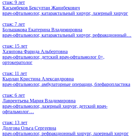
стаж: 9 лет
Касымбеков Бексултан Жанибекович
врач-офтальмолог, катарактальный хирург, лазерный хирург
стаж: 7 лет
Большакова Екатерина Владимировна
врач-офтальмолог, катарактальный хирург, рефракционный…
стаж: 15 лет
Хазипова Фарида Альбертовна
врач-офтальмолог, детский врач-офтальмолог 0+,
ортокератолог
стаж: 11 лет
Кырлан Кристина Александровна
врач-офтальмолог, амбулаторные операции, блефаропластика
стаж: 6 лет
Лаврентьева Мария Владимировна
врач-офтальмолог, лазерный хирург, детский врач-
офтальмолог…
стаж: 13 лет
Долгова Ольга Сергеевна
врач-офтальмолог, рефракционный хирург, лазерный хирург