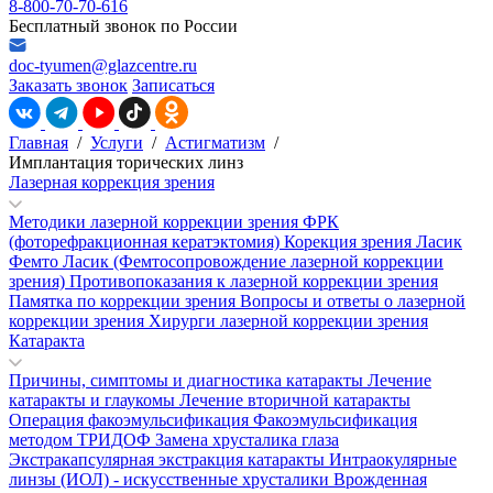
8-800-70-70-616
Бесплатный звонок по России
doc-tyumen@glazcentre.ru
Заказать звонок
Записаться
Главная
/
Услуги
/
Астигматизм
/
Имплантация торических линз
Лазерная коррекция зрения
Методики лазерной коррекции зрения
ФРК
(фоторефракционная кератэктомия)
Корекция зрения Ласик
Фемто Ласик (Фемтосопровождение лазерной коррекции
зрения)
Противопоказания к лазерной коррекции зрения
Памятка по коррекции зрения
Вопросы и ответы о лазерной
коррекции зрения
Хирурги лазерной коррекции зрения
Катаракта
Причины, симптомы и диагностика катаракты
Лечение
катаракты и глаукомы
Лечение вторичной катаракты
Операция факоэмульсификация
Факоэмульсификация
методом ТРИДОФ
Замена хрусталика глаза
Экстракапсулярная экстракция катаракты
Интраокулярные
линзы (ИОЛ) - искусственные хрусталики
Врожденная