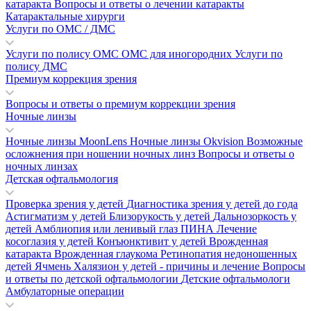
катаракта
Вопросы и ответы о лечении катаракты
Катарактальные хирурги
Услуги по ОМС / ДМС
Услуги по полису ОМС
ОМС для иногородних
Услуги по
полису ДМС
Премиум коррекция зрения
Вопросы и ответы о премиум коррекции зрения
Ночные линзы
Ночные линзы MoonLens
Ночные линзы Okvision
Возможные
осложнения при ношении ночных линз
Вопросы и ответы о
ночных линзах
Детская офтальмология
Проверка зрения у детей
Диагностика зрения у детей до года
Астигматизм у детей
Близорукость у детей
Дальнозоркость у
детей
Амблиопия или ленивый глаз
ПИНА
Лечение
косоглазия у детей
Конъюнктивит у детей
Врожденная
катаракта
Врожденная глаукома
Ретинопатия недоношенных
детей
Ячмень
Халязион у детей - причины и лечение
Вопросы
и ответы по детской офтальмологии
Детские офтальмологи
Амбулаторные операции