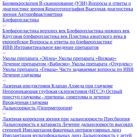
Биомикроскопия
В-сканирование (УЗИ)
Вопросы и ответы о
диагностике зрения
Кератотопография
Выездная диагностика
зрения
Авторефрактометрия
Блефаропластика
Блефаропластика верхних век
Блефаропластика нижних век
Круговая блефаропластика век
Пластика азиатского века в
европейское
Вопросы и ответы по блефаропластике
ИВВ Интравитреальное введение препаратов
Уколы препарата «Эйлеа»
Уколы препарата «Визкью»
Лечение препаратом «Вабисмо»
Уколы препарата «Озурдекс»
Уколы препарата «Гемаза»
Часто задаваемые вопросы по ИВВ
Лечение глаукомы
Лазерная иридэктомия
Клапан Ахмеда при глаукоме
Непроникающая глубокая склерэктомия (НГСЭ)
Острый
приступ глаукомы - причины, симптомы и лечение
Врожденная глаукома
Дальнозоркость (Гиперметропия)
Лазерная коррекция зрения при дальнозоркости
Пресбиопия
Дальнозоркость и катаракта
Лечение дальнозоркости высоких
степеней
Имплантация факичных интраокулярных линз
Имплантация мультифокальных линз
Дальнозоркость у детей