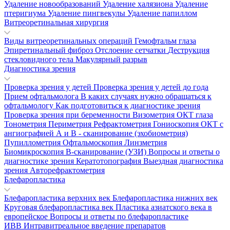
Удаление новообразований
Удаление халязиона
Удаление
птеригиума
Удаление пингвекулы
Удаление папиллом
Витреоретинальная хирургия
Виды витреоретинальных операций
Гемофтальм глаза
Эпиретинальный фиброз
Отслоение сетчатки
Деструкция
стекловидного тела
Макулярный разрыв
Диагностика зрения
Проверка зрения у детей
Проверка зрения у детей до года
Прием офтальмолога
В каких случаях нужно обращаться к
офтальмологу
Как подготовиться к диагностике зрения
Проверка зрения при беременности
Визометрия
ОКТ глаза
Тонометрия
Периметрия
Рефрактометрия
Гониоскопия
ОКТ с
ангиографией
А и В - сканирование (эхобиометрия)
Пупиллометрия
Офтальмоскопия
Линзметрия
Биомикроскопия
В-сканирование (УЗИ)
Вопросы и ответы о
диагностике зрения
Кератотопография
Выездная диагностика
зрения
Авторефрактометрия
Блефаропластика
Блефаропластика верхних век
Блефаропластика нижних век
Круговая блефаропластика век
Пластика азиатского века в
европейское
Вопросы и ответы по блефаропластике
ИВВ Интравитреальное введение препаратов