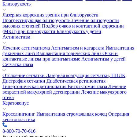
Близорукость
Лазерная коррекция зрения при близорукости
Прогрессирующая близорукость
Лечение близорукости
высоких степеней
Подбор очков и контактной коррекции
(МКЛ) при близорукости
Близорукость у детей
Астигматизм
Лечение астигматизма
Астигматизм и катаракта
Имплантация
факичных линз
Имплантация торических линз
Очки и
контактные линзы при астигматизме
Астигматизм у детей
Сетчатка глаза
Отслоение сетчатки
Лазерная коагуляция сетчатки, ППЛК
Дистрофия сетчатки
Диабетическая ретинопатия
Гипертоническая ретинопатия
Витрэктомия глаза
Лечение
возрастной макулярной дегенерации
Лечение макулярного
отека
Кератоконус
Кросслингкинг
Имплантация стромальных колец
Операция
кератопластика
8-800-70-70-616
Бесплатный звонок по России