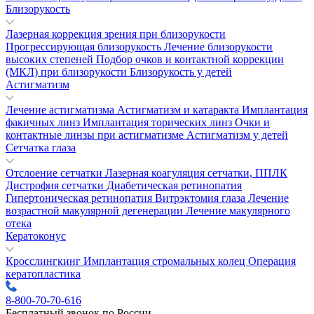
Близорукость
Лазерная коррекция зрения при близорукости
Прогрессирующая близорукость
Лечение близорукости
высоких степеней
Подбор очков и контактной коррекции
(МКЛ) при близорукости
Близорукость у детей
Астигматизм
Лечение астигматизма
Астигматизм и катаракта
Имплантация
факичных линз
Имплантация торических линз
Очки и
контактные линзы при астигматизме
Астигматизм у детей
Сетчатка глаза
Отслоение сетчатки
Лазерная коагуляция сетчатки, ППЛК
Дистрофия сетчатки
Диабетическая ретинопатия
Гипертоническая ретинопатия
Витрэктомия глаза
Лечение
возрастной макулярной дегенерации
Лечение макулярного
отека
Кератоконус
Кросслингкинг
Имплантация стромальных колец
Операция
кератопластика
8-800-70-70-616
Бесплатный звонок по России