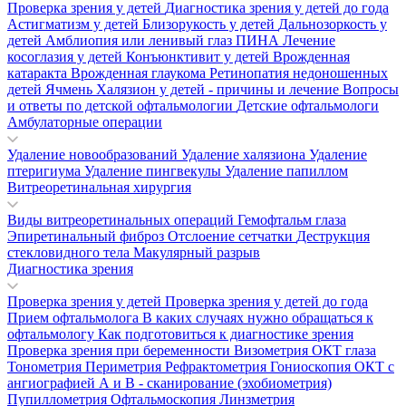
Проверка зрения у детей
Диагностика зрения у детей до года
Астигматизм у детей
Близорукость у детей
Дальнозоркость у
детей
Амблиопия или ленивый глаз
ПИНА
Лечение
косоглазия у детей
Конъюнктивит у детей
Врожденная
катаракта
Врожденная глаукома
Ретинопатия недоношенных
детей
Ячмень
Халязион у детей - причины и лечение
Вопросы
и ответы по детской офтальмологии
Детские офтальмологи
Амбулаторные операции
Удаление новообразований
Удаление халязиона
Удаление
птеригиума
Удаление пингвекулы
Удаление папиллом
Витреоретинальная хирургия
Виды витреоретинальных операций
Гемофтальм глаза
Эпиретинальный фиброз
Отслоение сетчатки
Деструкция
стекловидного тела
Макулярный разрыв
Диагностика зрения
Проверка зрения у детей
Проверка зрения у детей до года
Прием офтальмолога
В каких случаях нужно обращаться к
офтальмологу
Как подготовиться к диагностике зрения
Проверка зрения при беременности
Визометрия
ОКТ глаза
Тонометрия
Периметрия
Рефрактометрия
Гониоскопия
ОКТ с
ангиографией
А и В - сканирование (эхобиометрия)
Пупиллометрия
Офтальмоскопия
Линзметрия