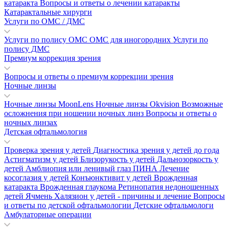
катаракта
Вопросы и ответы о лечении катаракты
Катарактальные хирурги
Услуги по ОМС / ДМС
Услуги по полису ОМС
ОМС для иногородних
Услуги по
полису ДМС
Премиум коррекция зрения
Вопросы и ответы о премиум коррекции зрения
Ночные линзы
Ночные линзы MoonLens
Ночные линзы Okvision
Возможные
осложнения при ношении ночных линз
Вопросы и ответы о
ночных линзах
Детская офтальмология
Проверка зрения у детей
Диагностика зрения у детей до года
Астигматизм у детей
Близорукость у детей
Дальнозоркость у
детей
Амблиопия или ленивый глаз
ПИНА
Лечение
косоглазия у детей
Конъюнктивит у детей
Врожденная
катаракта
Врожденная глаукома
Ретинопатия недоношенных
детей
Ячмень
Халязион у детей - причины и лечение
Вопросы
и ответы по детской офтальмологии
Детские офтальмологи
Амбулаторные операции