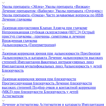
Уколы препарата «Эйлеа»
Уколы препарата «Визкью»
Лечение препаратом «Вабисмо»
Уколы препарата «Озурдекс»
Уколы препарата «Гемаза»
Часто задаваемые вопросы по ИВВ
Лечение глаукомы
Лазерная иридэктомия
Клапан Ахмеда при глаукоме
Непроникающая глубокая склерэктомия (НГСЭ)
Острый
приступ глаукомы - причины, симптомы и лечение
Врожденная глаукома
Дальнозоркость (Гиперметропия)
Лазерная коррекция зрения при дальнозоркости
Пресбиопия
Дальнозоркость и катаракта
Лечение дальнозоркости высоких
степеней
Имплантация факичных интраокулярных линз
Имплантация мультифокальных линз
Дальнозоркость у детей
Близорукость
Лазерная коррекция зрения при близорукости
Прогрессирующая близорукость
Лечение близорукости
высоких степеней
Подбор очков и контактной коррекции
(МКЛ) при близорукости
Близорукость у детей
Астигматизм
Лечение астигматизма
Астигматизм и катаракта
Имплантация