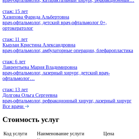
врач-офтальмолог, катарактальный хирург, рефракционный…
стаж: 15 лет
Хазипова Фарида Альбертовна
врач-офтальмолог, детский врач-офтальмолог 0+,
ортокератолог
стаж: 11 лет
Кырлан Кристина Александровна
врач-офтальмолог, амбулаторные операции, блефаропластика
стаж: 6 лет
Лаврентьева Мария Владимировна
врач-офтальмолог, лазерный хирург, детский врач-
офтальмолог…
стаж: 13 лет
Долгова Ольга Сергеевна
врач-офтальмолог, рефракционный хирург, лазерный хирург
Все врачи
Стоимость услуг
Код услуги
Наименование услуги
Цена