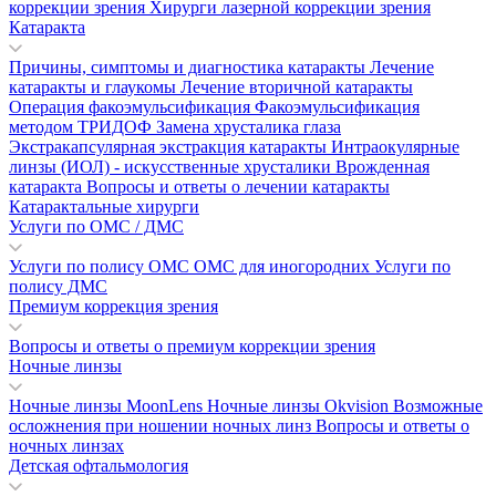
коррекции зрения
Хирурги лазерной коррекции зрения
Катаракта
Причины, симптомы и диагностика катаракты
Лечение
катаракты и глаукомы
Лечение вторичной катаракты
Операция факоэмульсификация
Факоэмульсификация
методом ТРИДОФ
Замена хрусталика глаза
Экстракапсулярная экстракция катаракты
Интраокулярные
линзы (ИОЛ) - искусственные хрусталики
Врожденная
катаракта
Вопросы и ответы о лечении катаракты
Катарактальные хирурги
Услуги по ОМС / ДМС
Услуги по полису ОМС
ОМС для иногородних
Услуги по
полису ДМС
Премиум коррекция зрения
Вопросы и ответы о премиум коррекции зрения
Ночные линзы
Ночные линзы MoonLens
Ночные линзы Okvision
Возможные
осложнения при ношении ночных линз
Вопросы и ответы о
ночных линзах
Детская офтальмология