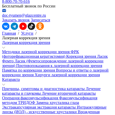
8-800-70-70-616
Бесплатный звонок по России
doc-tyumen@glazcentre.ru
Заказать звонок
Записаться
Главная
/
Услуги
/
Лазерная коррекция зрения
Лазерная коррекция зрения
Методики лазерной коррекции зрения
ФРК
(фоторефракционная кератэктомия)
Корекция зрения Ласик
Фемто Ласик (Фемтосопровождение лазерной коррекции
зрения)
Противопоказания к лазерной коррекции зрения
Памятка по коррекции зрения
Вопросы и ответы о лазерной
коррекции зрения
Хирурги лазерной коррекции зрения
Катаракта
Причины, симптомы и диагностика катаракты
Лечение
катаракты и глаукомы
Лечение вторичной катаракты
Операция факоэмульсификация
Факоэмульсификация
методом ТРИДОФ
Замена хрусталика глаза
Экстракапсулярная экстракция катаракты
Интраокулярные
линзы (ИОЛ) - искусственные хрусталики
Врожденная