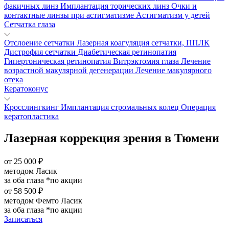
факичных линз
Имплантация торических линз
Очки и
контактные линзы при астигматизме
Астигматизм у детей
Сетчатка глаза
Отслоение сетчатки
Лазерная коагуляция сетчатки, ППЛК
Дистрофия сетчатки
Диабетическая ретинопатия
Гипертоническая ретинопатия
Витрэктомия глаза
Лечение
возрастной макулярной дегенерации
Лечение макулярного
отека
Кератоконус
Кросслингкинг
Имплантация стромальных колец
Операция
кератопластика
Лазерная коррекция зрения в Тюмени
от
25 000
₽
методом
Ласик
за оба глаза *по акции
от
58 500
₽
методом
Фемто Ласик
за оба глаза *по акции
Записаться