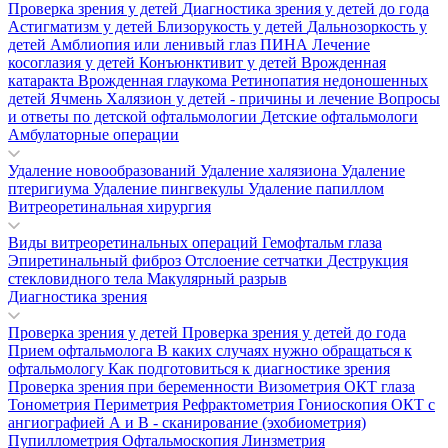
Проверка зрения у детей
Диагностика зрения у детей до года
Астигматизм у детей
Близорукость у детей
Дальнозоркость у
детей
Амблиопия или ленивый глаз
ПИНА
Лечение
косоглазия у детей
Конъюнктивит у детей
Врожденная
катаракта
Врожденная глаукома
Ретинопатия недоношенных
детей
Ячмень
Халязион у детей - причины и лечение
Вопросы
и ответы по детской офтальмологии
Детские офтальмологи
Амбулаторные операции
Удаление новообразований
Удаление халязиона
Удаление
птеригиума
Удаление пингвекулы
Удаление папиллом
Витреоретинальная хирургия
Виды витреоретинальных операций
Гемофтальм глаза
Эпиретинальный фиброз
Отслоение сетчатки
Деструкция
стекловидного тела
Макулярный разрыв
Диагностика зрения
Проверка зрения у детей
Проверка зрения у детей до года
Прием офтальмолога
В каких случаях нужно обращаться к
офтальмологу
Как подготовиться к диагностике зрения
Проверка зрения при беременности
Визометрия
ОКТ глаза
Тонометрия
Периметрия
Рефрактометрия
Гониоскопия
ОКТ с
ангиографией
А и В - сканирование (эхобиометрия)
Пупиллометрия
Офтальмоскопия
Линзметрия