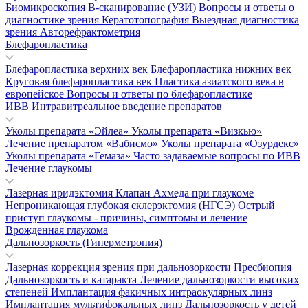
Биомикроскопия
В-сканирование (УЗИ)
Вопросы и ответы о
диагностике зрения
Кератотопография
Выездная диагностика
зрения
Авторефрактометрия
Блефаропластика
Блефаропластика верхних век
Блефаропластика нижних век
Круговая блефаропластика век
Пластика азиатского века в
европейское
Вопросы и ответы по блефаропластике
ИВВ Интравитреальное введение препаратов
Уколы препарата «Эйлеа»
Уколы препарата «Визкью»
Лечение препаратом «Вабисмо»
Уколы препарата «Озурдекс»
Уколы препарата «Гемаза»
Часто задаваемые вопросы по ИВВ
Лечение глаукомы
Лазерная иридэктомия
Клапан Ахмеда при глаукоме
Непроникающая глубокая склерэктомия (НГСЭ)
Острый
приступ глаукомы - причины, симптомы и лечение
Врожденная глаукома
Дальнозоркость (Гиперметропия)
Лазерная коррекция зрения при дальнозоркости
Пресбиопия
Дальнозоркость и катаракта
Лечение дальнозоркости высоких
степеней
Имплантация факичных интраокулярных линз
Имплантация мультифокальных линз
Дальнозоркость у детей