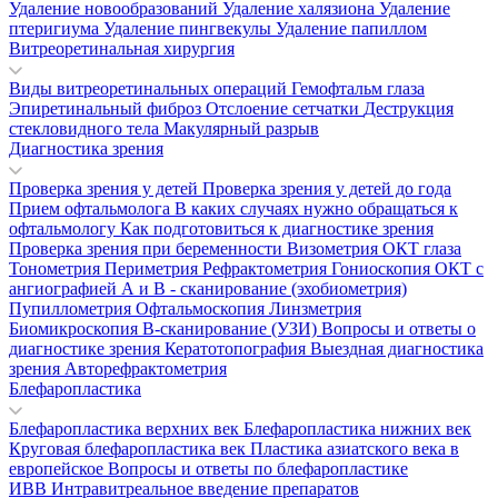
Удаление новообразований
Удаление халязиона
Удаление
птеригиума
Удаление пингвекулы
Удаление папиллом
Витреоретинальная хирургия
Виды витреоретинальных операций
Гемофтальм глаза
Эпиретинальный фиброз
Отслоение сетчатки
Деструкция
стекловидного тела
Макулярный разрыв
Диагностика зрения
Проверка зрения у детей
Проверка зрения у детей до года
Прием офтальмолога
В каких случаях нужно обращаться к
офтальмологу
Как подготовиться к диагностике зрения
Проверка зрения при беременности
Визометрия
ОКТ глаза
Тонометрия
Периметрия
Рефрактометрия
Гониоскопия
ОКТ с
ангиографией
А и В - сканирование (эхобиометрия)
Пупиллометрия
Офтальмоскопия
Линзметрия
Биомикроскопия
В-сканирование (УЗИ)
Вопросы и ответы о
диагностике зрения
Кератотопография
Выездная диагностика
зрения
Авторефрактометрия
Блефаропластика
Блефаропластика верхних век
Блефаропластика нижних век
Круговая блефаропластика век
Пластика азиатского века в
европейское
Вопросы и ответы по блефаропластике
ИВВ Интравитреальное введение препаратов