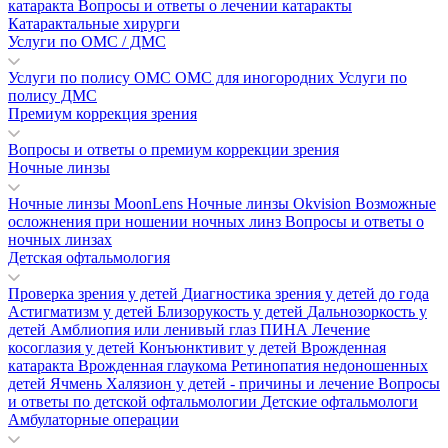
катаракта
Вопросы и ответы о лечении катаракты
Катарактальные хирурги
Услуги по ОМС / ДМС
Услуги по полису ОМС
ОМС для иногородних
Услуги по
полису ДМС
Премиум коррекция зрения
Вопросы и ответы о премиум коррекции зрения
Ночные линзы
Ночные линзы MoonLens
Ночные линзы Okvision
Возможные
осложнения при ношении ночных линз
Вопросы и ответы о
ночных линзах
Детская офтальмология
Проверка зрения у детей
Диагностика зрения у детей до года
Астигматизм у детей
Близорукость у детей
Дальнозоркость у
детей
Амблиопия или ленивый глаз
ПИНА
Лечение
косоглазия у детей
Конъюнктивит у детей
Врожденная
катаракта
Врожденная глаукома
Ретинопатия недоношенных
детей
Ячмень
Халязион у детей - причины и лечение
Вопросы
и ответы по детской офтальмологии
Детские офтальмологи
Амбулаторные операции