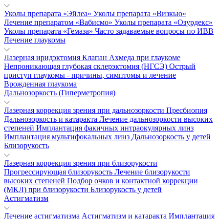
Уколы препарата «Эйлеа»
Уколы препарата «Визкью»
Лечение препаратом «Вабисмо»
Уколы препарата «Озурдекс»
Уколы препарата «Гемаза»
Часто задаваемые вопросы по ИВВ
Лечение глаукомы
Лазерная иридэктомия
Клапан Ахмеда при глаукоме
Непроникающая глубокая склерэктомия (НГСЭ)
Острый
приступ глаукомы - причины, симптомы и лечение
Врожденная глаукома
Дальнозоркость (Гиперметропия)
Лазерная коррекция зрения при дальнозоркости
Пресбиопия
Дальнозоркость и катаракта
Лечение дальнозоркости высоких
степеней
Имплантация факичных интраокулярных линз
Имплантация мультифокальных линз
Дальнозоркость у детей
Близорукость
Лазерная коррекция зрения при близорукости
Прогрессирующая близорукость
Лечение близорукости
высоких степеней
Подбор очков и контактной коррекции
(МКЛ) при близорукости
Близорукость у детей
Астигматизм
Лечение астигматизма
Астигматизм и катаракта
Имплантация