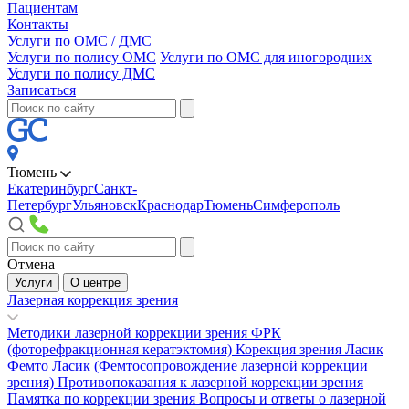
Пациентам
Контакты
Услуги по ОМС / ДМС
Услуги по полису ОМС
Услуги по ОМС для иногородних
Услуги по полису ДМС
Записаться
Тюмень
Екатеринбург
Санкт-
Петербург
Ульяновск
Краснодар
Тюмень
Симферополь
Отмена
Услуги
О центре
Лазерная коррекция зрения
Методики лазерной коррекции зрения
ФРК
(фоторефракционная кератэктомия)
Корекция зрения Ласик
Фемто Ласик (Фемтосопровождение лазерной коррекции
зрения)
Противопоказания к лазерной коррекции зрения
Памятка по коррекции зрения
Вопросы и ответы о лазерной