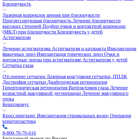
Близорукость
Лазерная коррекция зрения при близорукости
Прогрессирующая близорукость
Лечение близорукости
высоких степеней
Подбор очков и контактной коррекции
(МКЛ) при близорукости
Близорукость у детей
Астигматизм
Лечение астигматизма
Астигматизм и катаракта
Имплантация
факичных линз
Имплантация торических линз
Очки и
контактные линзы при астигматизме
Астигматизм у детей
Сетчатка глаза
Отслоение сетчатки
Лазерная коагуляция сетчатки, ППЛК
Дистрофия сетчатки
Диабетическая ретинопатия
Гипертоническая ретинопатия
Витрэктомия глаза
Лечение
возрастной макулярной дегенерации
Лечение макулярного
отека
Кератоконус
Кросслингкинг
Имплантация стромальных колец
Операция
кератопластика
8-800-70-70-616
Бесплатный звонок по России