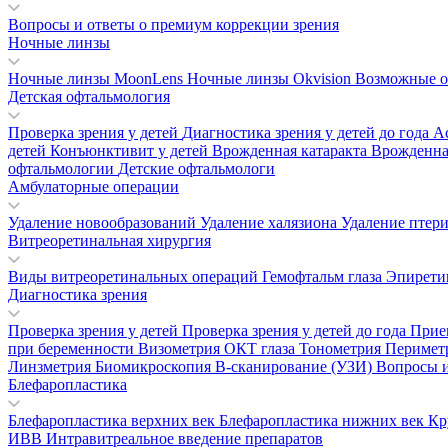
Вопросы и ответы о премиум коррекции зрения
Ночные линзы
Ночные линзы MoonLens
Ночные линзы Okvision
Возможные о
Детская офтальмология
Проверка зрения у детей
Диагностика зрения у детей до года
А
детей
Конъюнктивит у детей
Врожденная катаракта
Врожденна
офтальмологии
Детские офтальмологи
Амбулаторные операции
Удаление новообразований
Удаление халязиона
Удаление птер
Витреоретинальная хирургия
Виды витреоретинальных операций
Гемофтальм глаза
Эпирети
Диагностика зрения
Проверка зрения у детей
Проверка зрения у детей до года
Прие
при беременности
Визометрия
ОКТ глаза
Тонометрия
Перимет
Линзметрия
Биомикроскопия
В-сканирование (УЗИ)
Вопросы и
Блефаропластика
Блефаропластика верхних век
Блефаропластика нижних век
Кр
ИВВ Интравитреальное введение препаратов