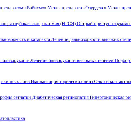
 препаратом «Вабисмо»
Уколы препарата «Озурдекс»
Уколы преп
ющая глубокая склерэктомия (НГСЭ)
Острый приступ глаукомы
льнозоркость и катаракта
Лечение дальнозоркости высоких степ
 близорукость
Лечение близорукости высоких степеней
Подбор 
факичных линз
Имплантация торических линз
Очки и контактны
рофия сетчатки
Диабетическая ретинопатия
Гипертоническая р
атопластика