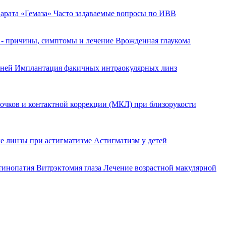
арата «Гемаза»
Часто задаваемые вопросы по ИВВ
 - причины, симптомы и лечение
Врожденная глаукома
еней
Имплантация факичных интраокулярных линз
очков и контактной коррекции (МКЛ) при близорукости
е линзы при астигматизме
Астигматизм у детей
етинопатия
Витрэктомия глаза
Лечение возрастной макулярной