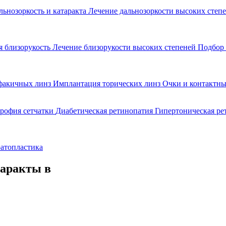
льнозоркость и катаракта
Лечение дальнозоркости высоких степ
 близорукость
Лечение близорукости высоких степеней
Подбор 
факичных линз
Имплантация торических линз
Очки и контактны
рофия сетчатки
Диабетическая ретинопатия
Гипертоническая р
атопластика
таракты в