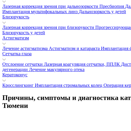
Лазерная коррекция зрения при дальнозоркости
Пресбиопия
Да
Имплантация мультифокальных линз
Дальнозоркость у детей
Близорукость
Лазерная коррекция зрения при близорукости
Прогрессирующая
Близорукость у детей
Астигматизм
Лечение астигматизма
Астигматизм и катаракта
Имплантация 
Сетчатка глаза
Отслоение сетчатки
Лазерная коагуляция сетчатки, ППЛК
Дист
дегенерации
Лечение макулярного отека
Кератоконус
Кросслингкинг
Имплантация стромальных колец
Операция кер
Причины, симптомы и диагностика ка
Тюмени