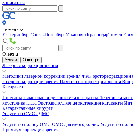
Записаться
Тюмень
Екатеринбург
Санкт-Петербург
Ульяновск
Краснодар
Тюмень
Сим
Отмена
Услуги
О центре
Лазерная коррекция зрения
Методики лазерной коррекции зрения
ФРК (фоторефракционна
лазерной коррекции зрения
Памятка по коррекции зрения
Вопр
Катаракта
Причины, симптомы и диагностика катаракты
Лечение катара
хрусталика глаза
Экстракапсулярная экстракция катаракты
Инт
Катарактальные хирурги
Услуги по ОМС / ДМС
Услуги по полису ОМС
ОМС для иногородних
Услуги по пол
Премиум коррекция зрения