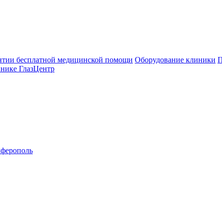
нтии бесплатной медицинской помощи
Оборудование клиники
П
инике ГлазЦентр
ферополь