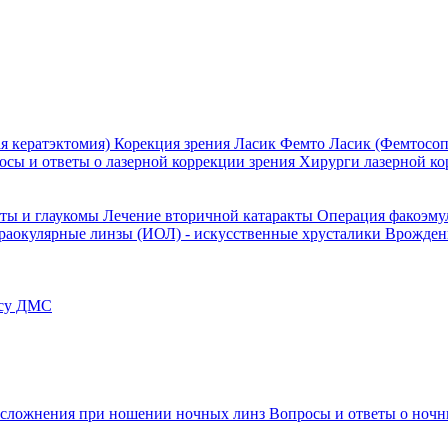
я кератэктомия)
Корекция зрения Ласик
Фемто Ласик (Фемтосоп
осы и ответы о лазерной коррекции зрения
Хирурги лазерной ко
кты и глаукомы
Лечение вторичной катаракты
Операция факоэм
раокулярные линзы (ИОЛ) - искусственные хрусталики
Врожден
ису ДМС
сложнения при ношении ночных линз
Вопросы и ответы о ночн