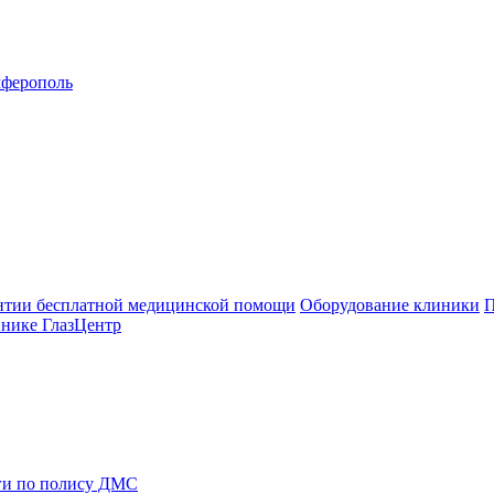
ферополь
нтии бесплатной медицинской помощи
Оборудование клиники
П
инике ГлазЦентр
ги по полису ДМС