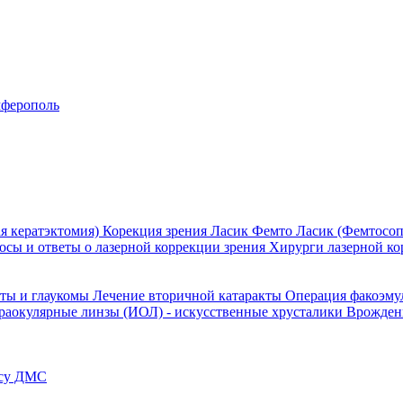
ферополь
я кератэктомия)
Корекция зрения Ласик
Фемто Ласик (Фемтосоп
осы и ответы о лазерной коррекции зрения
Хирурги лазерной ко
кты и глаукомы
Лечение вторичной катаракты
Операция факоэм
раокулярные линзы (ИОЛ) - искусственные хрусталики
Врожден
ису ДМС