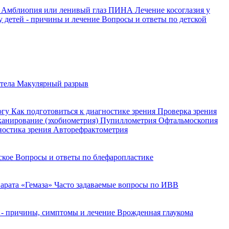
й
Амблиопия или ленивый глаз
ПИНА
Лечение косоглазия у
у детей - причины и лечение
Вопросы и ответы по детской
 тела
Макулярный разрыв
огу
Как подготовиться к диагностике зрения
Проверка зрения
сканирование (эхобиометрия)
Пупиллометрия
Офтальмоскопия
ностика зрения
Авторефрактометрия
йское
Вопросы и ответы по блефаропластике
арата «Гемаза»
Часто задаваемые вопросы по ИВВ
 - причины, симптомы и лечение
Врожденная глаукома