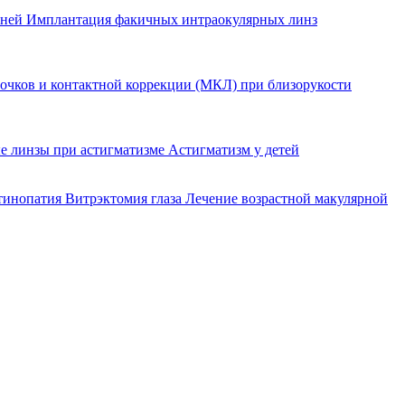
еней
Имплантация факичных интраокулярных линз
очков и контактной коррекции (МКЛ) при близорукости
е линзы при астигматизме
Астигматизм у детей
етинопатия
Витрэктомия глаза
Лечение возрастной макулярной