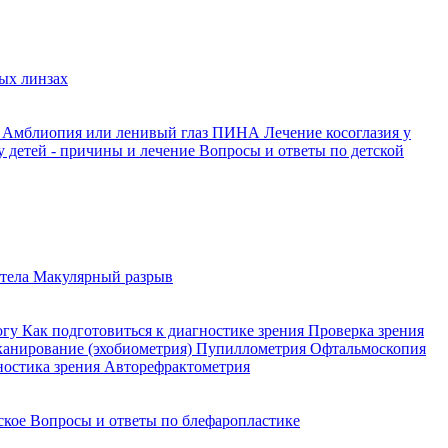
ых линзах
й
Амблиопия или ленивый глаз
ПИНА
Лечение косоглазия у
у детей - причины и лечение
Вопросы и ответы по детской
 тела
Макулярный разрыв
огу
Как подготовиться к диагностике зрения
Проверка зрения
сканирование (эхобиометрия)
Пупиллометрия
Офтальмоскопия
ностика зрения
Авторефрактометрия
йское
Вопросы и ответы по блефаропластике