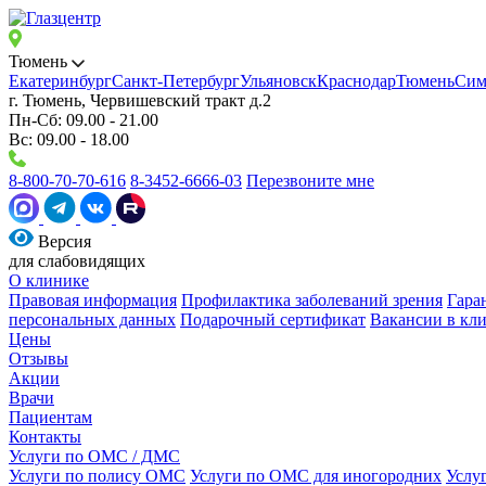
Тюмень
Екатеринбург
Санкт-Петербург
Ульяновск
Краснодар
Тюмень
Сим
г. Тюмень, Червишевский тракт д.2
Пн-Сб: 09.00 - 21.00
Вс: 09.00 - 18.00
8-800-70-70-616
8-3452-6666-03
Перезвоните мне
Версия
для слабовидящих
О клинике
Правовая информация
Профилактика заболеваний зрения
Гара
персональных данных
Подарочный сертификат
Вакансии в кл
Цены
Отзывы
Акции
Врачи
Пациентам
Контакты
Услуги по ОМС / ДМС
Услуги по полису ОМС
Услуги по ОМС для иногородних
Услу