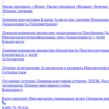
Уколы препарата «Эйлеа»
Уколы препарата «Визкью»
Лечение
Лечение глаукомы
Лазерная иридэктомия
Клапан Ахмеда при глаукоме
Непроника
Дальнозоркость (Гиперметропия)
Лазерная коррекция зрения при дальнозоркости
Пресбиопия
Да
Имплантация мультифокальных линз
Дальнозоркость у детей
Близорукость
Лазерная коррекция зрения при близорукости
Прогрессирующая
Близорукость у детей
Астигматизм
Лечение астигматизма
Астигматизм и катаракта
Имплантация 
Сетчатка глаза
Отслоение сетчатки
Лазерная коагуляция сетчатки, ППЛК
Дист
дегенерации
Лечение макулярного отека
Кератоконус
Кросслингкинг
Имплантация стромальных колец
Операция кер
8-800-70-70-616