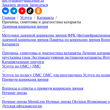
doc-tyumen@glazcentre.ru
Заказать звонок
Записаться
Главная
/
Услуги
/
Катаракта
/
Причины, симптомы и диагностика катаракты
Лазерная коррекция зрения
Методики лазерной коррекции зрения
ФРК (фоторефракционна
лазерной коррекции зрения
Памятка по коррекции зрения
Вопр
Катаракта
Причины, симптомы и диагностика катаракты
Лечение катара
хрусталика глаза
Экстракапсулярная экстракция катаракты
Инт
Катарактальные хирурги
Услуги по ОМС / ДМС
Услуги по полису ОМС
ОМС для иногородних
Услуги по пол
Премиум коррекция зрения
Вопросы и ответы о премиум коррекции зрения
Ночные линзы
Ночные линзы MoonLens
Ночные линзы Okvision
Возможные о
Детская офтальмология