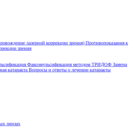
ровождение лазерной коррекции зрения)
Противопоказания к
ррекции зрения
ульсификация
Факоэмульсификация методом ТРИДОФ
Замена
ная катаракта
Вопросы и ответы о лечении катаракты
ых линзах