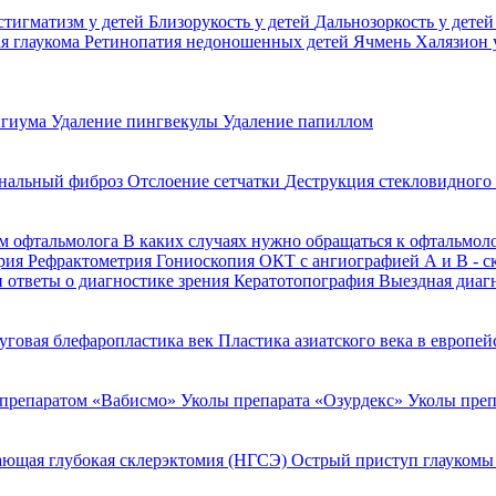
стигматизм у детей
Близорукость у детей
Дальнозоркость у дете
я глаукома
Ретинопатия недоношенных детей
Ячмень
Халязион 
игиума
Удаление пингвекулы
Удаление папиллом
нальный фиброз
Отслоение сетчатки
Деструкция стекловидного
м офтальмолога
В каких случаях нужно обращаться к офтальмол
рия
Рефрактометрия
Гониоскопия
ОКТ с ангиографией
А и В - 
 ответы о диагностике зрения
Кератотопография
Выездная диаг
уговая блефаропластика век
Пластика азиатского века в европе
 препаратом «Вабисмо»
Уколы препарата «Озурдекс»
Уколы преп
ющая глубокая склерэктомия (НГСЭ)
Острый приступ глаукомы