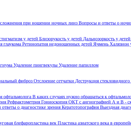
сложнения при ношении ночных линз
Вопросы и ответы о ночн
стигматизм у детей
Близорукость у детей
Дальнозоркость у дете
я глаукома
Ретинопатия недоношенных детей
Ячмень
Халязион 
игиума
Удаление пингвекулы
Удаление папиллом
нальный фиброз
Отслоение сетчатки
Деструкция стекловидного
м офтальмолога
В каких случаях нужно обращаться к офтальмол
рия
Рефрактометрия
Гониоскопия
ОКТ с ангиографией
А и В - 
 ответы о диагностике зрения
Кератотопография
Выездная диаг
уговая блефаропластика век
Пластика азиатского века в европе