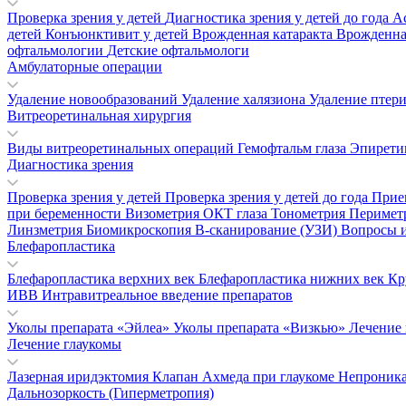
Проверка зрения у детей
Диагностика зрения у детей до года
А
детей
Конъюнктивит у детей
Врожденная катаракта
Врожденна
офтальмологии
Детские офтальмологи
Амбулаторные операции
Удаление новообразований
Удаление халязиона
Удаление птер
Витреоретинальная хирургия
Виды витреоретинальных операций
Гемофтальм глаза
Эпирети
Диагностика зрения
Проверка зрения у детей
Проверка зрения у детей до года
Прие
при беременности
Визометрия
ОКТ глаза
Тонометрия
Перимет
Линзметрия
Биомикроскопия
В-сканирование (УЗИ)
Вопросы и
Блефаропластика
Блефаропластика верхних век
Блефаропластика нижних век
Кр
ИВВ Интравитреальное введение препаратов
Уколы препарата «Эйлеа»
Уколы препарата «Визкью»
Лечение
Лечение глаукомы
Лазерная иридэктомия
Клапан Ахмеда при глаукоме
Непроника
Дальнозоркость (Гиперметропия)