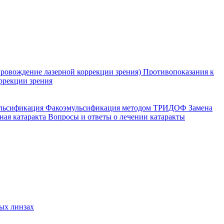
ровождение лазерной коррекции зрения)
Противопоказания к
ррекции зрения
ульсификация
Факоэмульсификация методом ТРИДОФ
Замена
ная катаракта
Вопросы и ответы о лечении катаракты
ых линзах