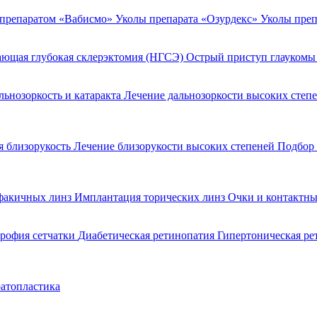
 препаратом «Вабисмо»
Уколы препарата «Озурдекс»
Уколы преп
ющая глубокая склерэктомия (НГСЭ)
Острый приступ глаукомы
льнозоркость и катаракта
Лечение дальнозоркости высоких степ
 близорукость
Лечение близорукости высоких степеней
Подбор 
факичных линз
Имплантация торических линз
Очки и контактны
рофия сетчатки
Диабетическая ретинопатия
Гипертоническая р
атопластика