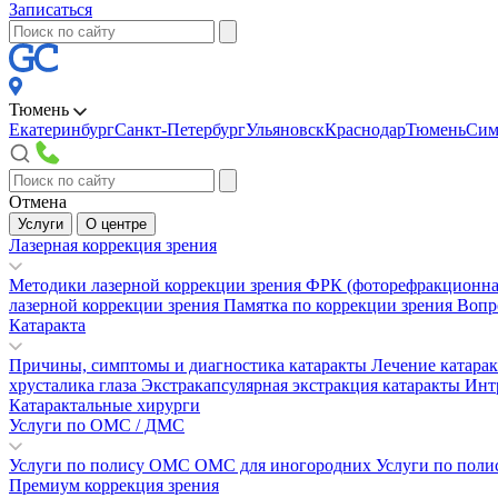
Записаться
Тюмень
Екатеринбург
Санкт-Петербург
Ульяновск
Краснодар
Тюмень
Сим
Отмена
Услуги
О центре
Лазерная коррекция зрения
Методики лазерной коррекции зрения
ФРК (фоторефракционна
лазерной коррекции зрения
Памятка по коррекции зрения
Вопр
Катаракта
Причины, симптомы и диагностика катаракты
Лечение катара
хрусталика глаза
Экстракапсулярная экстракция катаракты
Инт
Катарактальные хирурги
Услуги по ОМС / ДМС
Услуги по полису ОМС
ОМС для иногородних
Услуги по пол
Премиум коррекция зрения