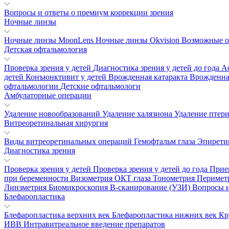
Вопросы и ответы о премиум коррекции зрения
Ночные линзы
Ночные линзы MoonLens
Ночные линзы Okvision
Возможные о
Детская офтальмология
Проверка зрения у детей
Диагностика зрения у детей до года
А
детей
Конъюнктивит у детей
Врожденная катаракта
Врожденна
офтальмологии
Детские офтальмологи
Амбулаторные операции
Удаление новообразований
Удаление халязиона
Удаление птер
Витреоретинальная хирургия
Виды витреоретинальных операций
Гемофтальм глаза
Эпирети
Диагностика зрения
Проверка зрения у детей
Проверка зрения у детей до года
Прие
при беременности
Визометрия
ОКТ глаза
Тонометрия
Перимет
Линзметрия
Биомикроскопия
В-сканирование (УЗИ)
Вопросы и
Блефаропластика
Блефаропластика верхних век
Блефаропластика нижних век
Кр
ИВВ Интравитреальное введение препаратов