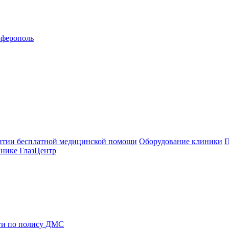
ферополь
нтии бесплатной медицинской помощи
Оборудование клиники
П
инике ГлазЦентр
ги по полису ДМС