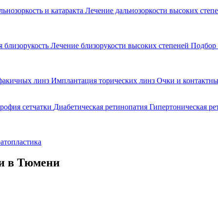
льнозоркость и катаракта
Лечение дальнозоркости высоких степ
 близорукость
Лечение близорукости высоких степеней
Подбор 
факичных линз
Имплантация торических линз
Очки и контактны
рофия сетчатки
Диабетическая ретинопатия
Гипертоническая р
атопластика
и в Тюмени