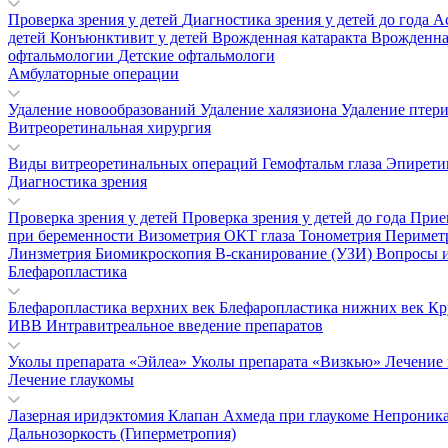
Проверка зрения у детей
Диагностика зрения у детей до года
А
детей
Конъюнктивит у детей
Врожденная катаракта
Врожденна
офтальмологии
Детские офтальмологи
Амбулаторные операции
Удаление новообразований
Удаление халязиона
Удаление птер
Витреоретинальная хирургия
Виды витреоретинальных операций
Гемофтальм глаза
Эпирети
Диагностика зрения
Проверка зрения у детей
Проверка зрения у детей до года
Прие
при беременности
Визометрия
ОКТ глаза
Тонометрия
Перимет
Линзметрия
Биомикроскопия
В-сканирование (УЗИ)
Вопросы и
Блефаропластика
Блефаропластика верхних век
Блефаропластика нижних век
Кр
ИВВ Интравитреальное введение препаратов
Уколы препарата «Эйлеа»
Уколы препарата «Визкью»
Лечение
Лечение глаукомы
Лазерная иридэктомия
Клапан Ахмеда при глаукоме
Непроника
Дальнозоркость (Гиперметропия)