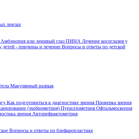
ых линзах
й
Амблиопия или ленивый глаз
ПИНА
Лечение косоглазия у
у детей - причины и лечение
Вопросы и ответы по детской
 тела
Макулярный разрыв
огу
Как подготовиться к диагностике зрения
Проверка зрения
сканирование (эхобиометрия)
Пупиллометрия
Офтальмоскопия
ностика зрения
Авторефрактометрия
йское
Вопросы и ответы по блефаропластике