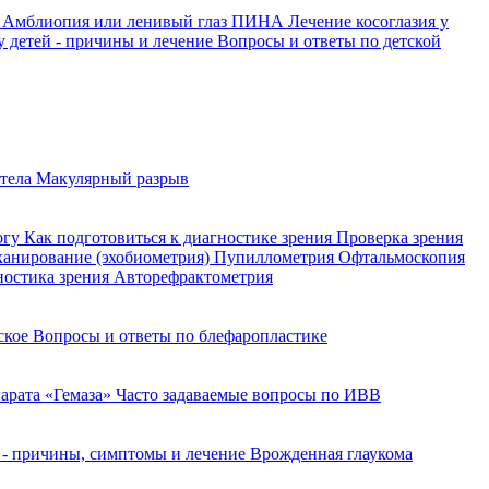
й
Амблиопия или ленивый глаз
ПИНА
Лечение косоглазия у
у детей - причины и лечение
Вопросы и ответы по детской
 тела
Макулярный разрыв
огу
Как подготовиться к диагностике зрения
Проверка зрения
сканирование (эхобиометрия)
Пупиллометрия
Офтальмоскопия
ностика зрения
Авторефрактометрия
йское
Вопросы и ответы по блефаропластике
арата «Гемаза»
Часто задаваемые вопросы по ИВВ
 - причины, симптомы и лечение
Врожденная глаукома