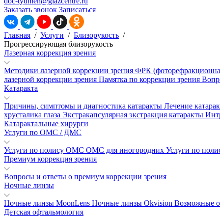
doc-tyumen@glazcentre.ru
Заказать звонок
Записаться
Главная
/
Услуги
/
Близорукость
/
Прогрессирующая близорукость
Лазерная коррекция зрения
Методики лазерной коррекции зрения
ФРК (фоторефракционна
лазерной коррекции зрения
Памятка по коррекции зрения
Вопр
Катаракта
Причины, симптомы и диагностика катаракты
Лечение катара
хрусталика глаза
Экстракапсулярная экстракция катаракты
Инт
Катарактальные хирурги
Услуги по ОМС / ДМС
Услуги по полису ОМС
ОМС для иногородних
Услуги по пол
Премиум коррекция зрения
Вопросы и ответы о премиум коррекции зрения
Ночные линзы
Ночные линзы MoonLens
Ночные линзы Okvision
Возможные о
Детская офтальмология