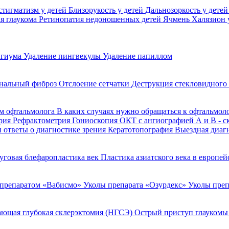
стигматизм у детей
Близорукость у детей
Дальнозоркость у дете
я глаукома
Ретинопатия недоношенных детей
Ячмень
Халязион 
игиума
Удаление пингвекулы
Удаление папиллом
нальный фиброз
Отслоение сетчатки
Деструкция стекловидного
м офтальмолога
В каких случаях нужно обращаться к офтальмол
рия
Рефрактометрия
Гониоскопия
ОКТ с ангиографией
А и В - 
 ответы о диагностике зрения
Кератотопография
Выездная диаг
уговая блефаропластика век
Пластика азиатского века в европе
 препаратом «Вабисмо»
Уколы препарата «Озурдекс»
Уколы преп
ющая глубокая склерэктомия (НГСЭ)
Острый приступ глаукомы