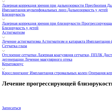
Лазерная коррекция зрения при дальнозоркости
Пресбиопия
Да
Имплантация мультифокальных линз
Дальнозоркость у детей
Близорукость
Лазерная коррекция зрения при близорукости
Прогрессирующая
Близорукость у детей
Астигматизм
Лечение астигматизма
Астигматизм и катаракта
Имплантация 
Сетчатка глаза
Отслоение сетчатки
Лазерная коагуляция сетчатки, ППЛК
Дист
дегенерации
Лечение макулярного отека
Кератоконус
Кросслингкинг
Имплантация стромальных колец
Операция кер
Лечение прогрессирующей близорукост
Записаться