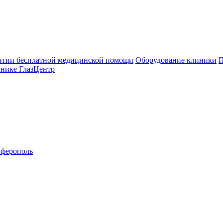
нтии бесплатной медицинской помощи
Оборудование клиники
П
инике ГлазЦентр
ферополь