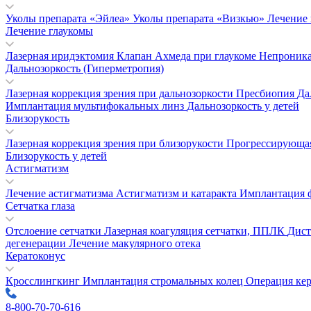
Уколы препарата «Эйлеа»
Уколы препарата «Визкью»
Лечение
Лечение глаукомы
Лазерная иридэктомия
Клапан Ахмеда при глаукоме
Непроника
Дальнозоркость (Гиперметропия)
Лазерная коррекция зрения при дальнозоркости
Пресбиопия
Да
Имплантация мультифокальных линз
Дальнозоркость у детей
Близорукость
Лазерная коррекция зрения при близорукости
Прогрессирующая
Близорукость у детей
Астигматизм
Лечение астигматизма
Астигматизм и катаракта
Имплантация 
Сетчатка глаза
Отслоение сетчатки
Лазерная коагуляция сетчатки, ППЛК
Дист
дегенерации
Лечение макулярного отека
Кератоконус
Кросслингкинг
Имплантация стромальных колец
Операция кер
8-800-70-70-616