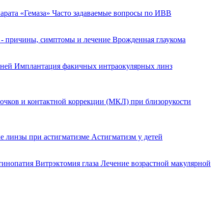
арата «Гемаза»
Часто задаваемые вопросы по ИВВ
 - причины, симптомы и лечение
Врожденная глаукома
еней
Имплантация факичных интраокулярных линз
очков и контактной коррекции (МКЛ) при близорукости
е линзы при астигматизме
Астигматизм у детей
етинопатия
Витрэктомия глаза
Лечение возрастной макулярной