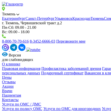
Тюмень
Екатеринбург
Санкт-Петербург
Ульяновск
Краснодар
Тюмень
Сим
г. Тюмень, Червишевский тракт д.2
Пн-Сб: 09.00 - 21.00
Вс: 09.00 - 18.00
8-800-70-70-616
8-3452-6666-03
Перезвоните мне
Версия
для слабовидящих
О клинике
Правовая информация
Профилактика заболеваний зрения
Гара
персональных данных
Подарочный сертификат
Вакансии в кл
Цены
Отзывы
Акции
Врачи
Пациентам
Контакты
Услуги по ОМС / ДМС
Услуги по полису ОМС
Услуги по ОМС для иногородних
Услу