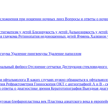
сложнения при ношении ночных линз
Вопросы и ответы о ночн
стигматизм у детей
Близорукость у детей
Дальнозоркость у дете
я глаукома
Ретинопатия недоношенных детей
Ячмень
Халязион 
игиума
Удаление пингвекулы
Удаление папиллом
нальный фиброз
Отслоение сетчатки
Деструкция стекловидного
м офтальмолога
В каких случаях нужно обращаться к офтальмол
рия
Рефрактометрия
Гониоскопия
ОКТ с ангиографией
А и В - 
 ответы о диагностике зрения
Кератотопография
Выездная диаг
уговая блефаропластика век
Пластика азиатского века в европе