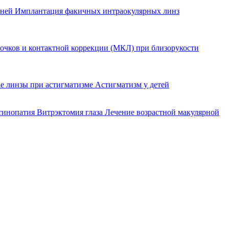
еней
Имплантация факичных интраокулярных линз
очков и контактной коррекции (МКЛ) при близорукости
е линзы при астигматизме
Астигматизм у детей
етинопатия
Витрэктомия глаза
Лечение возрастной макулярной