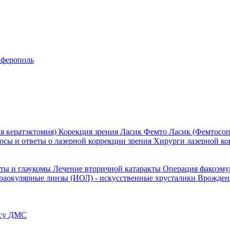
ферополь
я кератэктомия)
Корекция зрения Ласик
Фемто Ласик (Фемтосоп
осы и ответы о лазерной коррекции зрения
Хирурги лазерной ко
кты и глаукомы
Лечение вторичной катаракты
Операция факоэм
раокулярные линзы (ИОЛ) - искусственные хрусталики
Врожден
ису ДМС