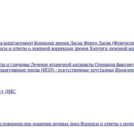
я кератэктомия)
Корекция зрения Ласик
Фемто Ласик (Фемтосоп
осы и ответы о лазерной коррекции зрения
Хирурги лазерной ко
кты и глаукомы
Лечение вторичной катаракты
Операция факоэм
раокулярные линзы (ИОЛ) - искусственные хрусталики
Врожден
ису ДМС
сложнения при ношении ночных линз
Вопросы и ответы о ночн