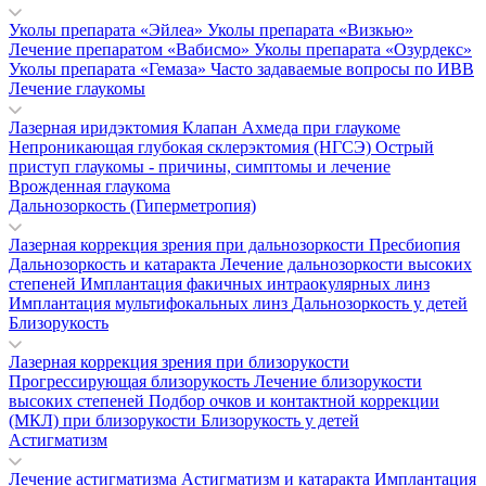
Уколы препарата «Эйлеа»
Уколы препарата «Визкью»
Лечение препаратом «Вабисмо»
Уколы препарата «Озурдекс»
Уколы препарата «Гемаза»
Часто задаваемые вопросы по ИВВ
Лечение глаукомы
Лазерная иридэктомия
Клапан Ахмеда при глаукоме
Непроникающая глубокая склерэктомия (НГСЭ)
Острый
приступ глаукомы - причины, симптомы и лечение
Врожденная глаукома
Дальнозоркость (Гиперметропия)
Лазерная коррекция зрения при дальнозоркости
Пресбиопия
Дальнозоркость и катаракта
Лечение дальнозоркости высоких
степеней
Имплантация факичных интраокулярных линз
Имплантация мультифокальных линз
Дальнозоркость у детей
Близорукость
Лазерная коррекция зрения при близорукости
Прогрессирующая близорукость
Лечение близорукости
высоких степеней
Подбор очков и контактной коррекции
(МКЛ) при близорукости
Близорукость у детей
Астигматизм
Лечение астигматизма
Астигматизм и катаракта
Имплантация