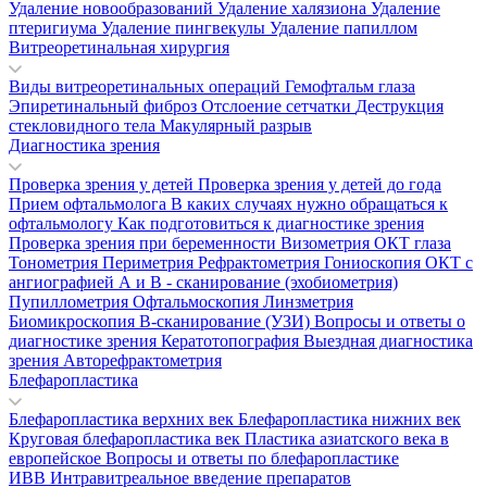
Удаление новообразований
Удаление халязиона
Удаление
птеригиума
Удаление пингвекулы
Удаление папиллом
Витреоретинальная хирургия
Виды витреоретинальных операций
Гемофтальм глаза
Эпиретинальный фиброз
Отслоение сетчатки
Деструкция
стекловидного тела
Макулярный разрыв
Диагностика зрения
Проверка зрения у детей
Проверка зрения у детей до года
Прием офтальмолога
В каких случаях нужно обращаться к
офтальмологу
Как подготовиться к диагностике зрения
Проверка зрения при беременности
Визометрия
ОКТ глаза
Тонометрия
Периметрия
Рефрактометрия
Гониоскопия
ОКТ с
ангиографией
А и В - сканирование (эхобиометрия)
Пупиллометрия
Офтальмоскопия
Линзметрия
Биомикроскопия
В-сканирование (УЗИ)
Вопросы и ответы о
диагностике зрения
Кератотопография
Выездная диагностика
зрения
Авторефрактометрия
Блефаропластика
Блефаропластика верхних век
Блефаропластика нижних век
Круговая блефаропластика век
Пластика азиатского века в
европейское
Вопросы и ответы по блефаропластике
ИВВ Интравитреальное введение препаратов