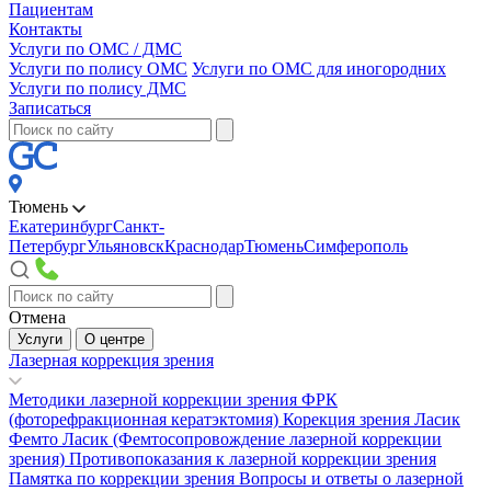
Пациентам
Контакты
Услуги по ОМС / ДМС
Услуги по полису ОМС
Услуги по ОМС для иногородних
Услуги по полису ДМС
Записаться
Тюмень
Екатеринбург
Санкт-
Петербург
Ульяновск
Краснодар
Тюмень
Симферополь
Отмена
Услуги
О центре
Лазерная коррекция зрения
Методики лазерной коррекции зрения
ФРК
(фоторефракционная кератэктомия)
Корекция зрения Ласик
Фемто Ласик (Фемтосопровождение лазерной коррекции
зрения)
Противопоказания к лазерной коррекции зрения
Памятка по коррекции зрения
Вопросы и ответы о лазерной