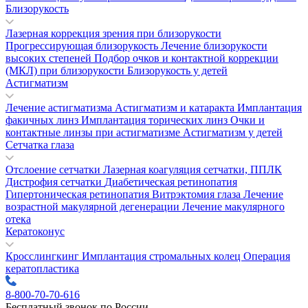
Близорукость
Лазерная коррекция зрения при близорукости
Прогрессирующая близорукость
Лечение близорукости
высоких степеней
Подбор очков и контактной коррекции
(МКЛ) при близорукости
Близорукость у детей
Астигматизм
Лечение астигматизма
Астигматизм и катаракта
Имплантация
факичных линз
Имплантация торических линз
Очки и
контактные линзы при астигматизме
Астигматизм у детей
Сетчатка глаза
Отслоение сетчатки
Лазерная коагуляция сетчатки, ППЛК
Дистрофия сетчатки
Диабетическая ретинопатия
Гипертоническая ретинопатия
Витрэктомия глаза
Лечение
возрастной макулярной дегенерации
Лечение макулярного
отека
Кератоконус
Кросслингкинг
Имплантация стромальных колец
Операция
кератопластика
8-800-70-70-616
Бесплатный звонок по России