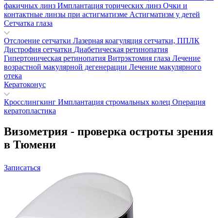
факичных линз
Имплантация торических линз
Очки и
контактные линзы при астигматизме
Астигматизм у детей
Сетчатка глаза
Отслоение сетчатки
Лазерная коагуляция сетчатки, ППЛК
Дистрофия сетчатки
Диабетическая ретинопатия
Гипертоническая ретинопатия
Витрэктомия глаза
Лечение
возрастной макулярной дегенерации
Лечение макулярного
отека
Кератоконус
Кросслингкинг
Имплантация стромальных колец
Операция
кератопластика
Визометрия - проверка остроты зрения
в Тюмени
Записаться