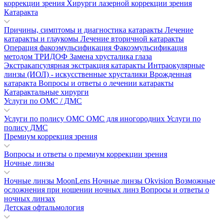
коррекции зрения
Хирурги лазерной коррекции зрения
Катаракта
Причины, симптомы и диагностика катаракты
Лечение
катаракты и глаукомы
Лечение вторичной катаракты
Операция факоэмульсификация
Факоэмульсификация
методом ТРИДОФ
Замена хрусталика глаза
Экстракапсулярная экстракция катаракты
Интраокулярные
линзы (ИОЛ) - искусственные хрусталики
Врожденная
катаракта
Вопросы и ответы о лечении катаракты
Катарактальные хирурги
Услуги по ОМС / ДМС
Услуги по полису ОМС
ОМС для иногородних
Услуги по
полису ДМС
Премиум коррекция зрения
Вопросы и ответы о премиум коррекции зрения
Ночные линзы
Ночные линзы MoonLens
Ночные линзы Okvision
Возможные
осложнения при ношении ночных линз
Вопросы и ответы о
ночных линзах
Детская офтальмология