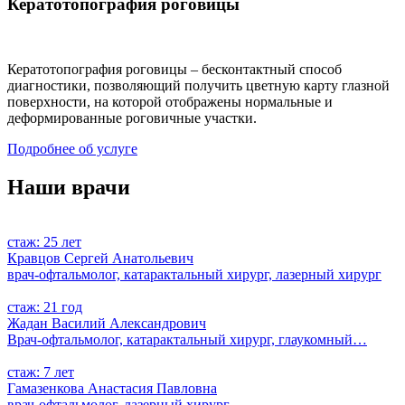
Кератотопография роговицы
Кератотопография роговицы – бесконтактный способ
диагностики, позволяющий получить цветную карту глазной
поверхности, на которой отображены нормальные и
деформированные роговичные участки.
Подробнее об услуге
Наши врачи
стаж: 25 лет
Кравцов Сергей Анатольевич
врач-офтальмолог, катарактальный хирург, лазерный хирург
стаж: 21 год
Жадан Василий Александрович
Врач-офтальмолог, катарактальный хирург, глаукомный…
стаж: 7 лет
Гамазенкова Анастасия Павловна
врач-офтальмолог, лазерный хирург