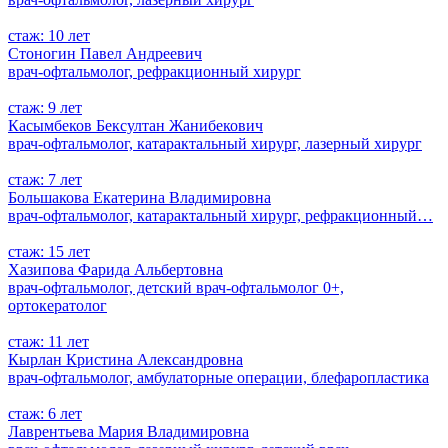
стаж: 10 лет
Стоногин Павел Андреевич
врач-офтальмолог, рефракционный хирург
стаж: 9 лет
Касымбеков Бексултан Жанибекович
врач-офтальмолог, катарактальный хирург, лазерный хирург
стаж: 7 лет
Большакова Екатерина Владимировна
врач-офтальмолог, катарактальный хирург, рефракционный…
стаж: 15 лет
Хазипова Фарида Альбертовна
врач-офтальмолог, детский врач-офтальмолог 0+,
ортокератолог
стаж: 11 лет
Кырлан Кристина Александровна
врач-офтальмолог, амбулаторные операции, блефаропластика
стаж: 6 лет
Лаврентьева Мария Владимировна