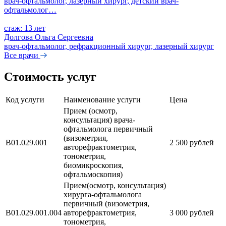
врач-офтальмолог, лазерный хирург, детский врач-
офтальмолог…
стаж: 13 лет
Долгова Ольга Сергеевна
врач-офтальмолог, рефракционный хирург, лазерный хирург
Все врачи
Стоимость услуг
Код услуги
Наименование услуги
Цена
Прием (осмотр,
консультация) врача-
офтальмолога первичный
(визометрия,
В01.029.001
2 500 рублей
авторефрактометрия,
тонометрия,
биомикроскопия,
офтальмоскопия)
Прием(осмотр, консультация)
хирурга-офтальмолога
первичный (визометрия,
В01.029.001.004
авторефрактометрия,
3 000 рублей
тонометрия,