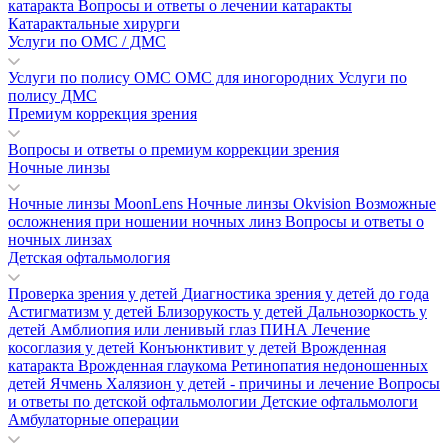
катаракта
Вопросы и ответы о лечении катаракты
Катарактальные хирурги
Услуги по ОМС / ДМС
Услуги по полису ОМС
ОМС для иногородних
Услуги по
полису ДМС
Премиум коррекция зрения
Вопросы и ответы о премиум коррекции зрения
Ночные линзы
Ночные линзы MoonLens
Ночные линзы Okvision
Возможные
осложнения при ношении ночных линз
Вопросы и ответы о
ночных линзах
Детская офтальмология
Проверка зрения у детей
Диагностика зрения у детей до года
Астигматизм у детей
Близорукость у детей
Дальнозоркость у
детей
Амблиопия или ленивый глаз
ПИНА
Лечение
косоглазия у детей
Конъюнктивит у детей
Врожденная
катаракта
Врожденная глаукома
Ретинопатия недоношенных
детей
Ячмень
Халязион у детей - причины и лечение
Вопросы
и ответы по детской офтальмологии
Детские офтальмологи
Амбулаторные операции