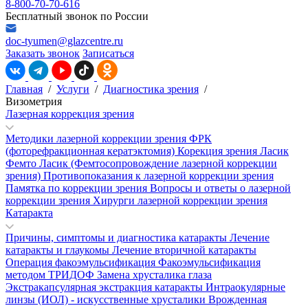
8-800-70-70-616
Бесплатный звонок по России
doc-tyumen@glazcentre.ru
Заказать звонок
Записаться
Главная
/
Услуги
/
Диагностика зрения
/
Визометрия
Лазерная коррекция зрения
Методики лазерной коррекции зрения
ФРК
(фоторефракционная кератэктомия)
Корекция зрения Ласик
Фемто Ласик (Фемтосопровождение лазерной коррекции
зрения)
Противопоказания к лазерной коррекции зрения
Памятка по коррекции зрения
Вопросы и ответы о лазерной
коррекции зрения
Хирурги лазерной коррекции зрения
Катаракта
Причины, симптомы и диагностика катаракты
Лечение
катаракты и глаукомы
Лечение вторичной катаракты
Операция факоэмульсификация
Факоэмульсификация
методом ТРИДОФ
Замена хрусталика глаза
Экстракапсулярная экстракция катаракты
Интраокулярные
линзы (ИОЛ) - искусственные хрусталики
Врожденная