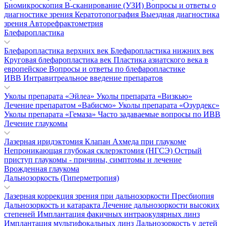
Биомикроскопия
В-сканирование (УЗИ)
Вопросы и ответы о
диагностике зрения
Кератотопография
Выездная диагностика
зрения
Авторефрактометрия
Блефаропластика
Блефаропластика верхних век
Блефаропластика нижних век
Круговая блефаропластика век
Пластика азиатского века в
европейское
Вопросы и ответы по блефаропластике
ИВВ Интравитреальное введение препаратов
Уколы препарата «Эйлеа»
Уколы препарата «Визкью»
Лечение препаратом «Вабисмо»
Уколы препарата «Озурдекс»
Уколы препарата «Гемаза»
Часто задаваемые вопросы по ИВВ
Лечение глаукомы
Лазерная иридэктомия
Клапан Ахмеда при глаукоме
Непроникающая глубокая склерэктомия (НГСЭ)
Острый
приступ глаукомы - причины, симптомы и лечение
Врожденная глаукома
Дальнозоркость (Гиперметропия)
Лазерная коррекция зрения при дальнозоркости
Пресбиопия
Дальнозоркость и катаракта
Лечение дальнозоркости высоких
степеней
Имплантация факичных интраокулярных линз
Имплантация мультифокальных линз
Дальнозоркость у детей