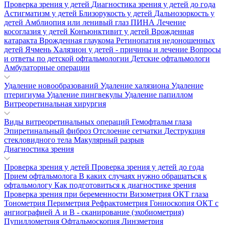
Проверка зрения у детей
Диагностика зрения у детей до года
Астигматизм у детей
Близорукость у детей
Дальнозоркость у
детей
Амблиопия или ленивый глаз
ПИНА
Лечение
косоглазия у детей
Конъюнктивит у детей
Врожденная
катаракта
Врожденная глаукома
Ретинопатия недоношенных
детей
Ячмень
Халязион у детей - причины и лечение
Вопросы
и ответы по детской офтальмологии
Детские офтальмологи
Амбулаторные операции
Удаление новообразований
Удаление халязиона
Удаление
птеригиума
Удаление пингвекулы
Удаление папиллом
Витреоретинальная хирургия
Виды витреоретинальных операций
Гемофтальм глаза
Эпиретинальный фиброз
Отслоение сетчатки
Деструкция
стекловидного тела
Макулярный разрыв
Диагностика зрения
Проверка зрения у детей
Проверка зрения у детей до года
Прием офтальмолога
В каких случаях нужно обращаться к
офтальмологу
Как подготовиться к диагностике зрения
Проверка зрения при беременности
Визометрия
ОКТ глаза
Тонометрия
Периметрия
Рефрактометрия
Гониоскопия
ОКТ с
ангиографией
А и В - сканирование (эхобиометрия)
Пупиллометрия
Офтальмоскопия
Линзметрия