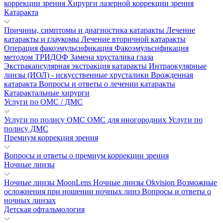
коррекции зрения
Хирурги лазерной коррекции зрения
Катаракта
Причины, симптомы и диагностика катаракты
Лечение
катаракты и глаукомы
Лечение вторичной катаракты
Операция факоэмульсификация
Факоэмульсификация
методом ТРИДОФ
Замена хрусталика глаза
Экстракапсулярная экстракция катаракты
Интраокулярные
линзы (ИОЛ) - искусственные хрусталики
Врожденная
катаракта
Вопросы и ответы о лечении катаракты
Катарактальные хирурги
Услуги по ОМС / ДМС
Услуги по полису ОМС
ОМС для иногородних
Услуги по
полису ДМС
Премиум коррекция зрения
Вопросы и ответы о премиум коррекции зрения
Ночные линзы
Ночные линзы MoonLens
Ночные линзы Okvision
Возможные
осложнения при ношении ночных линз
Вопросы и ответы о
ночных линзах
Детская офтальмология