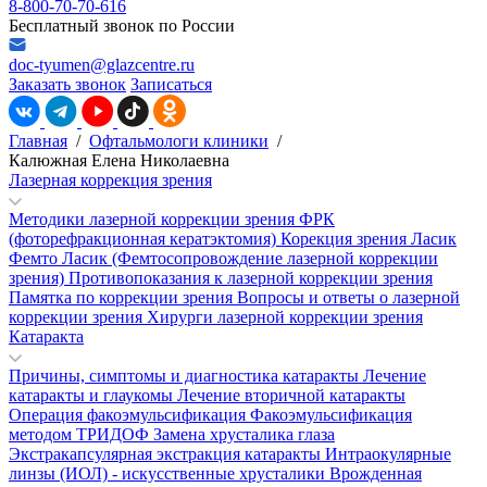
8-800-70-70-616
Бесплатный звонок по России
doc-tyumen@glazcentre.ru
Заказать звонок
Записаться
Главная
/
Офтальмологи клиники
/
Калюжная Елена Николаевна
Лазерная коррекция зрения
Методики лазерной коррекции зрения
ФРК
(фоторефракционная кератэктомия)
Корекция зрения Ласик
Фемто Ласик (Фемтосопровождение лазерной коррекции
зрения)
Противопоказания к лазерной коррекции зрения
Памятка по коррекции зрения
Вопросы и ответы о лазерной
коррекции зрения
Хирурги лазерной коррекции зрения
Катаракта
Причины, симптомы и диагностика катаракты
Лечение
катаракты и глаукомы
Лечение вторичной катаракты
Операция факоэмульсификация
Факоэмульсификация
методом ТРИДОФ
Замена хрусталика глаза
Экстракапсулярная экстракция катаракты
Интраокулярные
линзы (ИОЛ) - искусственные хрусталики
Врожденная