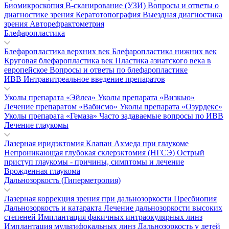
Биомикроскопия
В-сканирование (УЗИ)
Вопросы и ответы о
диагностике зрения
Кератотопография
Выездная диагностика
зрения
Авторефрактометрия
Блефаропластика
Блефаропластика верхних век
Блефаропластика нижних век
Круговая блефаропластика век
Пластика азиатского века в
европейское
Вопросы и ответы по блефаропластике
ИВВ Интравитреальное введение препаратов
Уколы препарата «Эйлеа»
Уколы препарата «Визкью»
Лечение препаратом «Вабисмо»
Уколы препарата «Озурдекс»
Уколы препарата «Гемаза»
Часто задаваемые вопросы по ИВВ
Лечение глаукомы
Лазерная иридэктомия
Клапан Ахмеда при глаукоме
Непроникающая глубокая склерэктомия (НГСЭ)
Острый
приступ глаукомы - причины, симптомы и лечение
Врожденная глаукома
Дальнозоркость (Гиперметропия)
Лазерная коррекция зрения при дальнозоркости
Пресбиопия
Дальнозоркость и катаракта
Лечение дальнозоркости высоких
степеней
Имплантация факичных интраокулярных линз
Имплантация мультифокальных линз
Дальнозоркость у детей