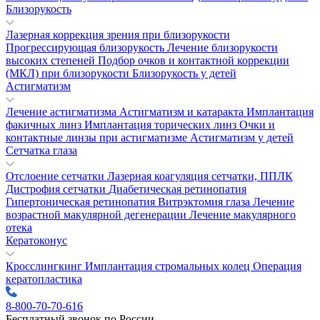
Близорукость
Лазерная коррекция зрения при близорукости
Прогрессирующая близорукость
Лечение близорукости
высоких степеней
Подбор очков и контактной коррекции
(МКЛ) при близорукости
Близорукость у детей
Астигматизм
Лечение астигматизма
Астигматизм и катаракта
Имплантация
факичных линз
Имплантация торических линз
Очки и
контактные линзы при астигматизме
Астигматизм у детей
Сетчатка глаза
Отслоение сетчатки
Лазерная коагуляция сетчатки, ППЛК
Дистрофия сетчатки
Диабетическая ретинопатия
Гипертоническая ретинопатия
Витрэктомия глаза
Лечение
возрастной макулярной дегенерации
Лечение макулярного
отека
Кератоконус
Кросслингкинг
Имплантация стромальных колец
Операция
кератопластика
8-800-70-70-616
Бесплатный звонок по России