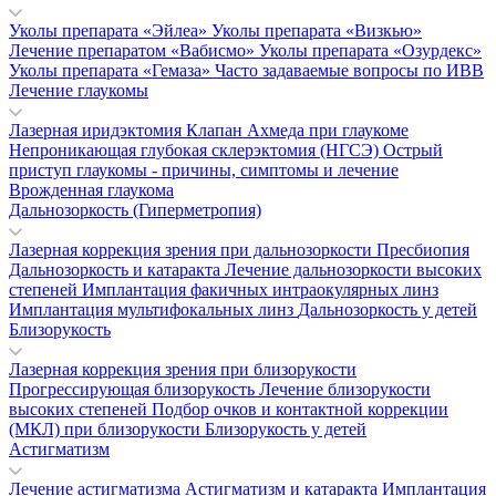
Уколы препарата «Эйлеа»
Уколы препарата «Визкью»
Лечение препаратом «Вабисмо»
Уколы препарата «Озурдекс»
Уколы препарата «Гемаза»
Часто задаваемые вопросы по ИВВ
Лечение глаукомы
Лазерная иридэктомия
Клапан Ахмеда при глаукоме
Непроникающая глубокая склерэктомия (НГСЭ)
Острый
приступ глаукомы - причины, симптомы и лечение
Врожденная глаукома
Дальнозоркость (Гиперметропия)
Лазерная коррекция зрения при дальнозоркости
Пресбиопия
Дальнозоркость и катаракта
Лечение дальнозоркости высоких
степеней
Имплантация факичных интраокулярных линз
Имплантация мультифокальных линз
Дальнозоркость у детей
Близорукость
Лазерная коррекция зрения при близорукости
Прогрессирующая близорукость
Лечение близорукости
высоких степеней
Подбор очков и контактной коррекции
(МКЛ) при близорукости
Близорукость у детей
Астигматизм
Лечение астигматизма
Астигматизм и катаракта
Имплантация