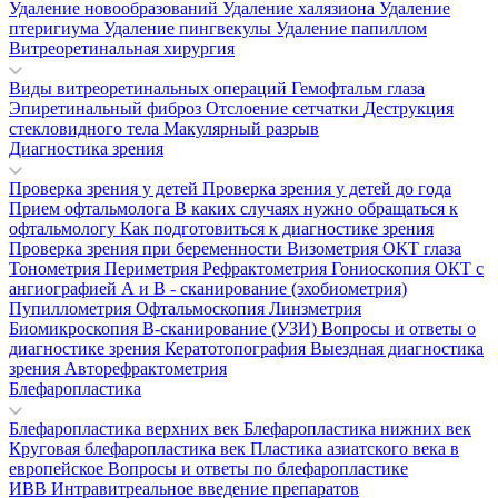
Удаление новообразований
Удаление халязиона
Удаление
птеригиума
Удаление пингвекулы
Удаление папиллом
Витреоретинальная хирургия
Виды витреоретинальных операций
Гемофтальм глаза
Эпиретинальный фиброз
Отслоение сетчатки
Деструкция
стекловидного тела
Макулярный разрыв
Диагностика зрения
Проверка зрения у детей
Проверка зрения у детей до года
Прием офтальмолога
В каких случаях нужно обращаться к
офтальмологу
Как подготовиться к диагностике зрения
Проверка зрения при беременности
Визометрия
ОКТ глаза
Тонометрия
Периметрия
Рефрактометрия
Гониоскопия
ОКТ с
ангиографией
А и В - сканирование (эхобиометрия)
Пупиллометрия
Офтальмоскопия
Линзметрия
Биомикроскопия
В-сканирование (УЗИ)
Вопросы и ответы о
диагностике зрения
Кератотопография
Выездная диагностика
зрения
Авторефрактометрия
Блефаропластика
Блефаропластика верхних век
Блефаропластика нижних век
Круговая блефаропластика век
Пластика азиатского века в
европейское
Вопросы и ответы по блефаропластике
ИВВ Интравитреальное введение препаратов