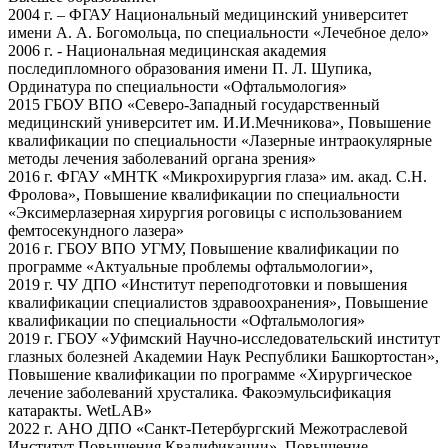
2004 г. – ФГАУ Национальный медицинский университет
имени А. А. Богомольца, по специальности «Лечебное дело»
2006 г. - Национальная медицинская академия
последипломного образования имени П. Л. Шупика,
Ординатура по специальности «Офтальмология»
2015 ГБОУ ВПО «Северо-Западный государственный
медицинский университет им. И.И.Мечникова», Повышение
квалификации по специальности «Лазерные интраокулярные
методы лечения заболеваний органа зрения»
2016 г. ФГАУ «МНТК «Микрохирургия глаза» им. акад. С.Н.
Фролова», Повышение квалификации по специальности
«Эксимерлазерная хирургия роговицы с использованием
фемтосекундного лазера»
2016 г. ГБОУ ВПО УГМУ, Повышение квалификации по
программе «Актуальные проблемы офтальмологии»,
2019 г. ЧУ ДПО «Институт переподготовки и повышения
квалификации специалистов здравоохранения», Повышение
квалификации по специальности «Офтальмология»
2019 г. ГБОУ «Уфимский Научно-исследовательский институт
глазных болезней Академии Наук Республики Башкортостан»,
Повышение квалификации по программе «Хирургическое
лечение заболеваний хрусталика. Факоэмульсификация
катаракты. WetLAB»
2022 г. АНО ДПО «Санкт-Петербургский Межотраслевой
Институт Повышения Квалификации», Повышение