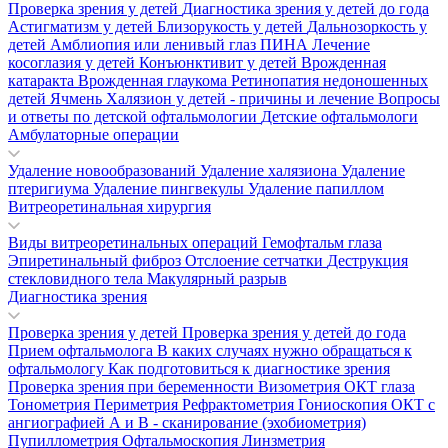
Проверка зрения у детей
Диагностика зрения у детей до года
Астигматизм у детей
Близорукость у детей
Дальнозоркость у
детей
Амблиопия или ленивый глаз
ПИНА
Лечение
косоглазия у детей
Конъюнктивит у детей
Врожденная
катаракта
Врожденная глаукома
Ретинопатия недоношенных
детей
Ячмень
Халязион у детей - причины и лечение
Вопросы
и ответы по детской офтальмологии
Детские офтальмологи
Амбулаторные операции
Удаление новообразований
Удаление халязиона
Удаление
птеригиума
Удаление пингвекулы
Удаление папиллом
Витреоретинальная хирургия
Виды витреоретинальных операций
Гемофтальм глаза
Эпиретинальный фиброз
Отслоение сетчатки
Деструкция
стекловидного тела
Макулярный разрыв
Диагностика зрения
Проверка зрения у детей
Проверка зрения у детей до года
Прием офтальмолога
В каких случаях нужно обращаться к
офтальмологу
Как подготовиться к диагностике зрения
Проверка зрения при беременности
Визометрия
ОКТ глаза
Тонометрия
Периметрия
Рефрактометрия
Гониоскопия
ОКТ с
ангиографией
А и В - сканирование (эхобиометрия)
Пупиллометрия
Офтальмоскопия
Линзметрия