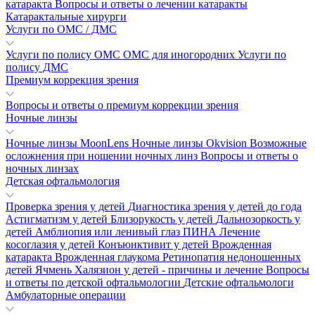
катаракта
Вопросы и ответы о лечении катаракты
Катарактальные хирурги
Услуги по ОМС / ДМС
Услуги по полису ОМС
ОМС для иногородних
Услуги по
полису ДМС
Премиум коррекция зрения
Вопросы и ответы о премиум коррекции зрения
Ночные линзы
Ночные линзы MoonLens
Ночные линзы Okvision
Возможные
осложнения при ношении ночных линз
Вопросы и ответы о
ночных линзах
Детская офтальмология
Проверка зрения у детей
Диагностика зрения у детей до года
Астигматизм у детей
Близорукость у детей
Дальнозоркость у
детей
Амблиопия или ленивый глаз
ПИНА
Лечение
косоглазия у детей
Конъюнктивит у детей
Врожденная
катаракта
Врожденная глаукома
Ретинопатия недоношенных
детей
Ячмень
Халязион у детей - причины и лечение
Вопросы
и ответы по детской офтальмологии
Детские офтальмологи
Амбулаторные операции