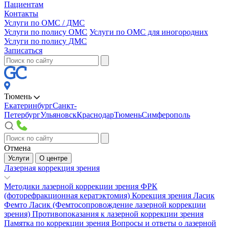
Пациентам
Контакты
Услуги по ОМС / ДМС
Услуги по полису ОМС
Услуги по ОМС для иногородних
Услуги по полису ДМС
Записаться
Тюмень
Екатеринбург
Санкт-
Петербург
Ульяновск
Краснодар
Тюмень
Симферополь
Отмена
Услуги
О центре
Лазерная коррекция зрения
Методики лазерной коррекции зрения
ФРК
(фоторефракционная кератэктомия)
Корекция зрения Ласик
Фемто Ласик (Фемтосопровождение лазерной коррекции
зрения)
Противопоказания к лазерной коррекции зрения
Памятка по коррекции зрения
Вопросы и ответы о лазерной